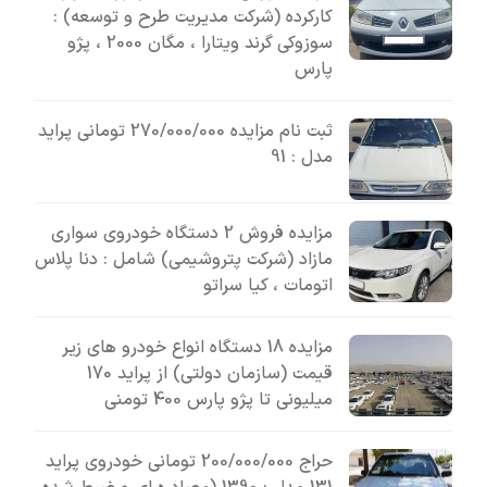
کارکرده (شرکت مدیریت طرح و توسعه) :
سوزوکی گرند ویتارا ، مگان 2000 ، پژو
پارس
ثبت نام مزایده 270/000/000 تومانی پراید
مدل : 91
مزایده فروش 2 دستگاه خودروی سواری
مازاد (شرکت پتروشیمی) شامل : دنا پلاس
اتومات ، کیا سراتو
مزایده 18 دستگاه انواع خودرو های زیر
قیمت (سازمان دولتی) از پراید 170
میلیونی تا پژو پارس 400 تومنی
حراج 200/000/000 تومانی خودروی پراید