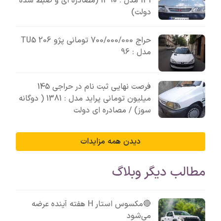
131 مدل : 1390 (مصادره ای و ضبط شده
دولت)
حراج 700/000/000 تومانی پژو 206 TU5
مدل : 96
فرصت نهایی ثبت نام در حراجی 145
میلیون تومانی پراید مدل : 1381 ( دوگانه
سوز) / مصادره ای دولت
دیدن همه مزایدات
مطالب دیگر وبلاگ
🔴مکسوس استار H هفته آینده عرضه
می‌شود