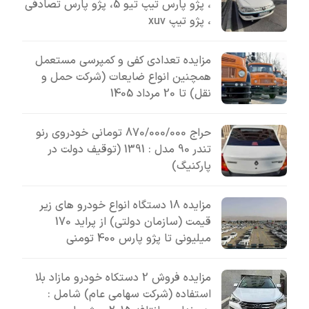
، پژو پارس تیپ تیو 5، پژو پارس تصادفی
، پژو تیپ xuv
مزایده تعدادی کفی و کمپرسی مستعمل
همچنین انواع ضایعات (شرکت حمل و
نقل) تا 20 مرداد 1405
حراج 870/000/000 تومانی خودروی رنو
تندر 90 مدل : 1391 (توقیف دولت در
پارکنیگ)
مزایده 18 دستگاه انواع خودرو های زیر
قیمت (سازمان دولتی) از پراید 170
میلیونی تا پژو پارس 400 تومنی
مزایده فروش 2 دستکاه خودرو مازاد بلا
استفاده (شرکت سهامی عام) شامل :