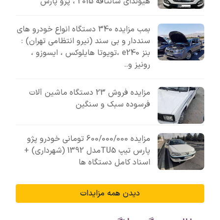
هیوندای سانتافه 2015 ، پژو پارس
بمب مزایده 340 دستگاه انواع خودرو های
سنددار و بی سند (نیرو انتظامی تهران) :
بنز e240 ،تویوتا هایلوکس ، ایسوزو ،
رونیز و..
مزایده فروش 23 دستگاه ماشین آلات
فرسوده سبک و سنگین
مزایده 600/000/000 تومانی خودرو پژو
پارس تیپ TU5مدل 1392 (شهرداری) +
اسناد کامل دستگاه ها
دیدن همه مزایدات