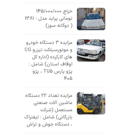
حراج 145/000/000
تومانی پراید مدل : 1381
( دوگانه سوز)
مزایده 3 دستگاه خودرو
و موتورسیلکت تیزرو CG
های کارکرده (اداره کل
اوقاف استان) شامل :
پژو پارس TU5 ، پژو
405
مزایده تعداد 22 دستگاه
ماشین آلات صنعتی
مستعمل (شرکت
بازرگانی) شامل : لیفتراک
، دستگاه جوش و تراش