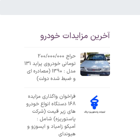
آخرین مزایدات خودرو
حراج 200/000/000
تومانی خودروی پراید 131
مدل : 1390 (مصادره ای
و ضبط شده دولت)
فراخوان واگذاری مزایده
168 دستگاه انواع خودرو
های زیر قیمت (شرکت
پاستوریزه) شامل :
آمیکو زامیاد و ایسوزو و
هیوندای