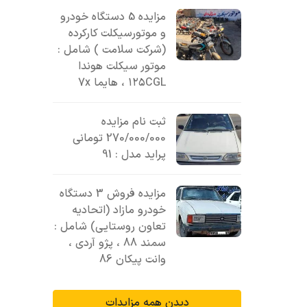
مزایده 5 دستگاه خودرو
و موتورسیکلت کارکرده
(شرکت سلامت ) شامل :
موتور سیکلت هوندا
۱۲۵CGL ، هایما 7x
ثبت نام مزایده
270/000/000 تومانی
پراید مدل : 91
مزایده فروش 3 دستگاه
خودرو مازاد (اتحادیه
تعاون روستایی) شامل :
سمند 88 ، پژو آردی ،
وانت پیکان 86
دیدن همه مزایدات