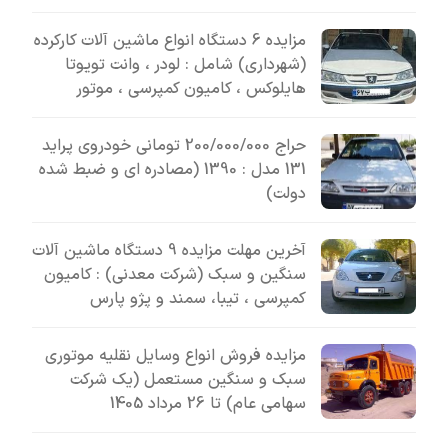
مزایده 6 دستگاه انواع ماشین آلات کارکرده
(شهرداری) شامل : لودر ، وانت تویوتا
هایلوکس ، کامیون کمپرسی ، موتور
حراج 200/000/000 تومانی خودروی پراید
131 مدل : 1390 (مصادره ای و ضبط شده
دولت)
آخرین مهلت مزایده 9 دستگاه ماشین آلات
سنگین و سبک (شرکت معدنی) : کامیون
کمپرسی ، تیبا، سمند و پژو پارس
مزایده فروش انواع وسایل نقلیه موتوری
سبک و سنگین مستعمل (یک شرکت
سهامی عام) تا 26 مرداد 1405