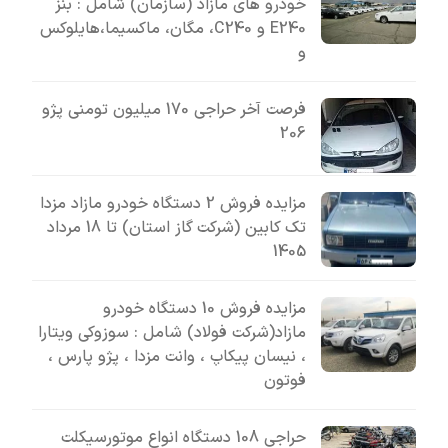
خودرو های مازاد (سازمان) شامل : بنز
E240 و C240، مگان، ماکسیما،هایلوکس
و
فرصت آخر حراجی 170 میلیون تومنی پژو
206
مزایده فروش 2 دستگاه خودرو مازاد مزدا
تک کابین (شرکت گاز استان) تا 18 مرداد
1405
مزایده فروش 10 دستگاه خودرو
مازاد(شرکت فولاد) شامل : سوزوکی ویتارا
، نیسان پیکاپ ، وانت مزدا ، پژو پارس ،
فوتون
حراجی 108 دستگاه انواع موتورسیکلت