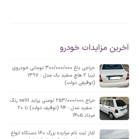
آخرین مزایدات خودرو
حراجی داغ 300/000/000 تومانی خودروی
تیبا 2 هاچ سفید بک مدل : 1397
(توقیفی دولت)
حراج 253/000/000 تومنی پراید se111 رنگ
: سفید مدل : 94 (توقیف دولت) تا 20
مرداد 1405
آغاز ثبت نام مزایده بزرگ 160 دستگاه انواع