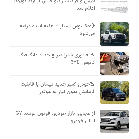
فیس و فرانتلندر نیو فیس از برند تویوتا
اعلام شد
🔴مکسوس استار H هفته آینده عرضه
می‌شود
🚨 فناوری شارژ سریع جدید دانگ‌فنگ،
کابوس BYD
🚨خودرو کمپر جدید نیسان با قابلیت
گرمایش بدون نیاز به موتور
از عجایب بازار خودرو، فوتون تونلند G7
ایران خودرو