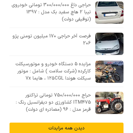
حراجی داغ 300/000/000 تومانی خودروی
تیبا 2 هاچ سفید بک مدل : 1397
(توقیفی دولت)
فرصت آخر حراجی 170 میلیون تومنی پژو
206
مزایده 5 دستگاه خودرو و موتورسیکلت
کارکرده (شرکت سلامت ) شامل : موتور
سیکلت هوندا ۱۲۵CGL ، هایما 7x
حراج 750/000/000 تومانی تراکتور
ITM475 کشاورزی دو دیفرانسیل رنگ :
قرمز مدل : 96 (مصادره ای دولت)
دیدن همه مزایدات