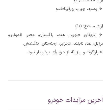
آرای مخالف: (۳)
🔹روسیه، چین، بورکینافاسو
آرای ممتنع: (۱۱)
🔹آفریقای جنوبی، هند، پاکستان، مصر، اندونزی،
برزیل، غنا، تایلند، الجزایر، ارمنستان، بنگلادش.
🔹پاراگوئه و ونزوئلا از حق رأی برخوردار نبود.
آخرین مزایدات خودرو