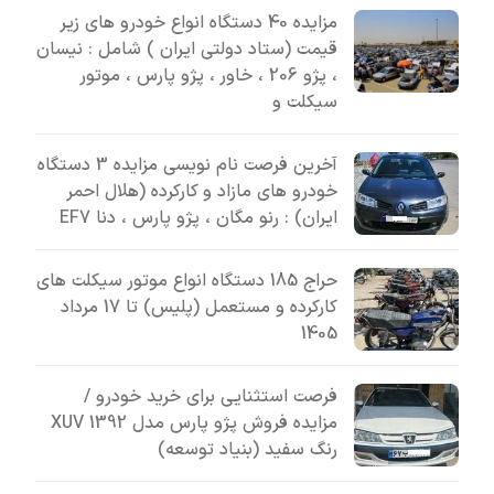
مزایده 40 دستگاه انواع خودرو های زیر
قیمت (ستاد دولتی ایران ) شامل : نیسان
، پژو 206 ، خاور ، پژو پارس ، موتور
سیکلت و
آخرین فرصت نام نویسی مزایده 3 دستگاه
خودرو های مازاد و کارکرده (هلال احمر
ایران) : رنو مگان ، پژو پارس ، دنا EF7
حراج 185 دستگاه انواع موتور سیکلت های
کارکرده و مستعمل (پلیس) تا 17 مرداد
1405
فرصت استثنایی برای خرید خودرو /
مزایده فروش پژو پارس مدل 1392 XUV
رنگ سفید (بنیاد توسعه)