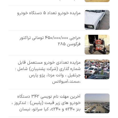
مزایده خودرو تعداد 5 دستگاه خودرو
حراجی 450/000/000 تومانی تراکتور
فرگوسن 285
مزایده تعدادی خودرو مستعمل قابل
شماره گذاری (شرکت پشتیبان) شامل :
جرثقیل ، وانت مزدا، پژو پارس
،سمند،آمبولانس
آخرین مهلت نام نویسی 342 دستگاه
خودرو های زیر قیمت (پلیس) : لندکروز ،
بنز e240 و c240، کیا سراتو، نیسان