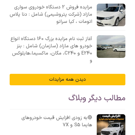
مزایده فروش 2 دستگاه خودروی سواری
مازاد (شرکت پتروشیمی) شامل : دنا پلاس
اتومات ، کیا سراتو
آغاز ثبت نام مزایده بزرگ 160 دستگاه انواع
خودرو های مازاد (سازمان) شامل : بنز
E240 و C240، مگان، ماکسیما،هایلوکس
و
دیدن همه مزایدات
مطالب دیگر وبلاگ
🔴به زودی افزایش قیمت خودروهای
هایما S5 و 7X