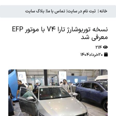
خانه
|
ثبت نام در سایت
|
تماس با ما
|
بلاگ سایت
نسخه توربوشارژ تارا V4 با موتور EFP
معرفی شد
214
20خرداد1404