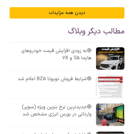
دیدن همه مزایدات
مطالب دیگر وبلاگ
🔴به زودی افزایش قیمت خودروهای
هایما S5 و 7X
🔴شرایط فروش تویوتا BZ5 اعلام شد
🔴جدیدترین نرخ بنزین ویژه (سوپر)
وارداتی در بورس انرژی مشخص شد