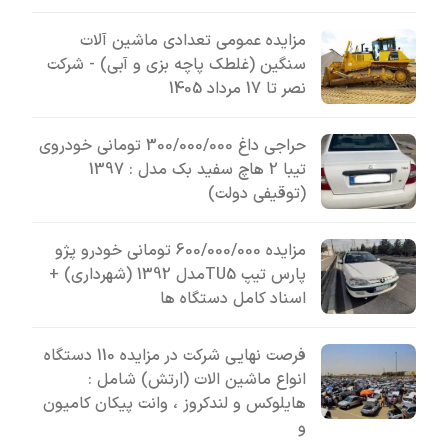
مزایده عمومی تعدادی ماشین آلات
سنگین (غلطک پاچه بزی و آبی) - شرکت
نصر تا 17 مرداد 1405
حراجی داغ 300/000/000 تومانی خودروی
تیبا 2 هاچ سفید بک مدل : 1397
(توقیفی دولت)
مزایده 600/000/000 تومانی خودرو پژو
پارس تیپ TU5مدل 1392 (شهرداری) +
اسناد کامل دستگاه ها
فرصت نهایی شرکت در مزایده 110 دستگاه
انواع ماشین الات (ارتش) شامل :
هایلوکس و لندکروز ، وانت پیکان کامیون
و