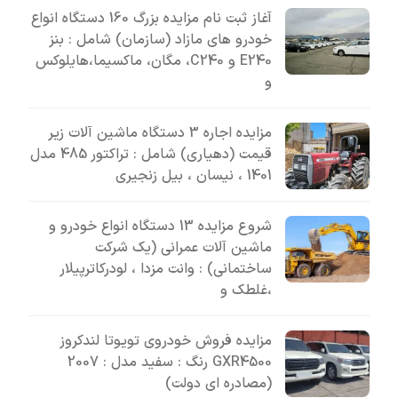
آغاز ثبت نام مزایده بزرگ 160 دستگاه انواع
خودرو های مازاد (سازمان) شامل : بنز
E240 و C240، مگان، ماکسیما،هایلوکس
و
مزایده اجاره 3 دستگاه ماشین آلات زیر
قیمت (دهیاری) شامل : تراکتور 485 مدل
1401 ، نیسان ، بیل زنجیری
شروع مزایده 13 دستگاه انواع خودرو و
ماشین آلات عمرانی (یک شرکت
ساختمانی) : وانت مزدا ، لودرکاترپیلار
،غلطک و
مزایده فروش خودروی تویوتا لندکروز
GXR4500 رنگ : سفید مدل : 2007
(مصادره ای دولت)