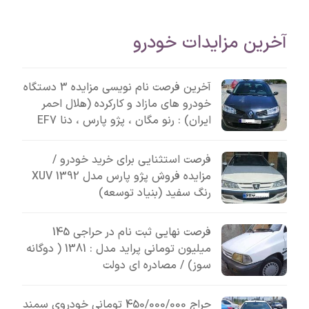
آخرین مزایدات خودرو
آخرین فرصت نام نویسی مزایده 3 دستگاه
خودرو های مازاد و کارکرده (هلال احمر
ایران) : رنو مگان ، پژو پارس ، دنا EF7
فرصت استثنایی برای خرید خودرو /
مزایده فروش پژو پارس مدل 1392 XUV
رنگ سفید (بنیاد توسعه)
فرصت نهایی ثبت نام در حراجی 145
میلیون تومانی پراید مدل : 1381 ( دوگانه
سوز) / مصادره ای دولت
حراج 450/000/000 تومانی خودروی سمند