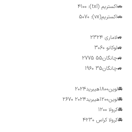
🚗اکستریم (txl): 4100
🚗اکستریم(vx): 5070
🚙لاماری 2324
🚙لوکانو 3060
🚙چانگان55 2775
🚙چانگان35 1960
🚘لوین1800هیبرید2024
🚘لوین1200هیبرید2024 2670
🚘کرولا 1200
🚘کرولا کراس 4230