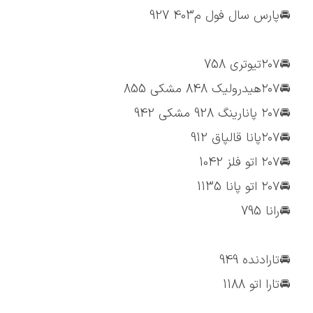
🚘پارس سال فول م403 927
🚘۲۰۷تیوتری 758
🚘۲۰۷هیدرولیک 848 مشکی 855
🚘۲۰۷ پانارینگ 928 مشکی 942
🚘۲۰۷پانا قالپاق 912
🚘۲۰۷ اتو فلز 1042
🚘۲۰۷ اتو پانا 1135
🚘رانا 795
🚘تارادنده 949
🚘تارا اتو 1188