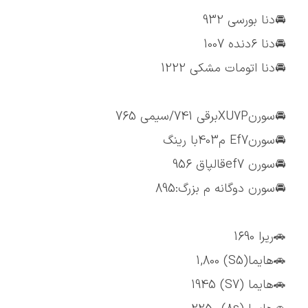
🚘دنا بورسی 932
🚘دنا ۶دنده 1007
🚘دنا اتومات مشکی 1222
🚘سورنXU7Pبرقی 741/سیمی 765
🚘سورنEf7 م403با رینگ
🚘سورن ef7قالپاق 956
🚘سورن دوگانه م بزرگ:895
🚗ریرا 1690
🚗هایما(S5) 1,800
🚗هایما (S7) 1945