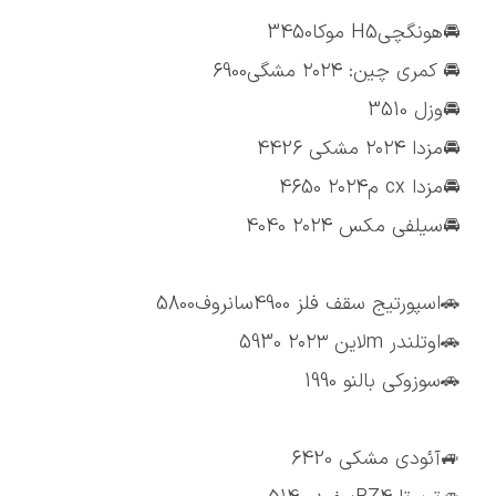
🚘هونگچیH5 موکا3450
🚘 کمری چین: ۲۰۲۴ مشگی6900
🚘وزل 3510
🚘مزدا ۲۰۲۴ مشکی 4426
🚘مزدا cx م۲۰۲۴ 4650
🚘سیلفی مکس ۲۰۲۴ 4040
🚗اسپورتیج سقف فلز 4900سانروف5800
🚗اوتلندر mلاین ۲۰۲۳ 5930
🚗سوزوکی بالنو 1990
🚙آئودی مشکی 6420