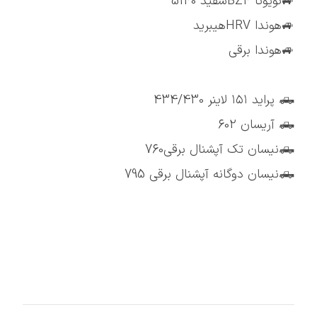
🚙تویوتا BZ4سفید 5140
🚙هوندا HRVهیبرید
🚙هوندا برقی
🛻 پراید ۱۵۱ لاینر 434/430
🛻 آریسان 602
🛻نیسان تک آپشنال برقی760
🛻نیسان دوگانه آپشنال برقی 795