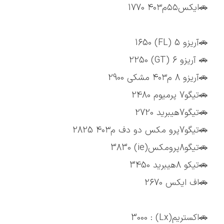
🚗ایکس۵۵م۴۰۳ 1770
🚗آریزو 5 (FL) 1650
🚗 آریزو 6 (GT) 2250
🚗آریزو 8 م۴۰۳ مشکی 2900
🚗تیگو7 پرمیوم 2480
🚗تیگو7هیبرید 2720
🚗تیگو7پرو مکس دو دف م۴۰۳ 2825
🚗تیگو8پرومکس(ie) 3830
🚗تیکو 8هیبرید 3450
🚗اف ایکس 2670
🚗اکستریم(Lx) : 3000