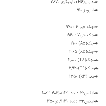
🚙هاوال(H6) ناردوگری 2870
🚙اینرودز 910
🚙جک جی 4 : 970
🚙جک جی7 : 1960
🚙جک(A5) 1900
🚙جک(X5) 1965
🛻جک(T8) 2,000
🛻جک(T9)2,920
🚙بک (x3) 1350
🚗ایکس۲۲ دنده 1120/م۴۰۳ 1083
🚗ایکس۳۳ دنده 1130/اتو 1350