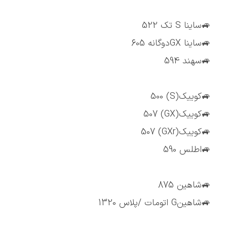
🚙ساینا S تک 522
🚙ساینا GXدوگانه 605
🚙سهند 594
🚙کوییک(S) 500
🚙کوییک(GX) 507
🚙کوییک(GXr) 507
🚙اطلس 590
🚙شاهین 875
🚙شاهینG اتومات /پلاس 1320