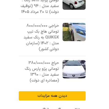
تومنی پراید se111 رنگ :
سفید مدل : 94 (توقیف
دولت) تا 20 مرداد 1405
حراجی 800/000/000
تومانی ھاچ بک تیپ
QUIKGX به رنگ سفید
مدل : 1402 (سازمان
دولتی کشور)
حراج 380/000/000
تومانی پژو پارس رنگ
سفید مدل : 1390
(مصادره ای دولت)
دیدن همه مزایدات