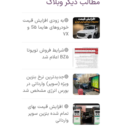
مطالب دیگر وبلاگ
🔴به زودی افزایش قیمت
خودروهای هایما S5 و
7X
🔴شرایط فروش تویوتا
BZ5 اعلام شد
🔴جدیدترین نرخ بنزین
ویژه (سوپر) وارداتی در
بورس انرژی مشخص شد
🔴 افزایش قیمت بهای
تمام شده بنزین سوپر
وارداتی