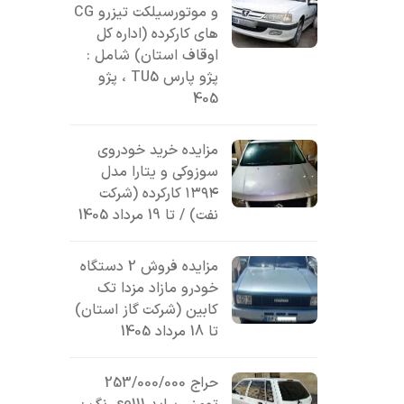
و موتورسیلکت تیزرو CG
های کارکرده (اداره کل
اوقاف استان) شامل :
پژو پارس TU5 ، پژو
405
مزایده خرید خودروی
سوزوکی و یتارا مدل
۱۳۹۴ کارکرده (شرکت
نفت) / تا 19 مرداد 1405
مزایده فروش 2 دستگاه
خودرو مازاد مزدا تک
کابین (شرکت گاز استان)
تا 18 مرداد 1405
حراج 253/000/000