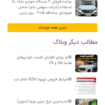
مزایده فروش 2 دستکاه خودرو مازاد بلا
استفاده (شرکت سهامی عام) شامل :
هیوندای سانتافه 2015 ، پژو پارس
دیدن همه مزایدات
مطالب دیگر وبلاگ
🔴به زودی افزایش قیمت خودروهای
هایما S5 و 7X
🔴شرایط فروش تویوتا BZ5 اعلام شد
🔴جدیدترین نرخ بنزین ویژه (سوپر)