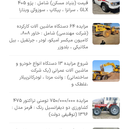
قیمت (بنیاد مسکن) شامل : پژو 405
GLX ، سرانزا ، پیکاپ ، سوزوکی ویتارا
مزایده 64 دستگاه ماشین آلات کارکرده
(شرکت مهندسی) شامل : خاور 808،
کامیون میکسر آمیکو، لودر ، جرثقیل ، بیل
مکانیکی ، بلدوزر
شروع مزایده 13 دستگاه انواع خودرو و
ماشین آلات عمرانی (یک شرکت
ساختمانی) : وانت مزدا ، لودرکاترپیلار
،غلطک و
مزایده 750/000/000 تومنی تراکتور 475
کشاورزی دو دیفرانسیل رنگ : قرمز مدل :
1396 (توقیفی دولت)