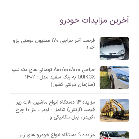
آخرین مزایدات خودرو
فرصت آخر حراجی 170 میلیون تومنی پژو
206
حراجی 800/000/000 تومانی ھاچ بک تیپ
QUIKGX به رنگ سفید مدل : 1402
(سازمان دولتی کشور)
مزایده 14 دستگاه انواع ماشین آلات زیر
قیمت (ارتش) شامل : لودر ، بنز 10 چرخ
،گریدر ، بیل مکانیکی و
مزایده 9 دستگاه انواع خودرو های زیر