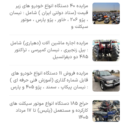
مزایده 40 دستگاه انواع خودرو های زیر
قیمت (ستاد دولتی ایران ) شامل : نیسان
، پژو 206 ، خاور ، پژو پارس ، موتور
سیکلت و
مزایده اجاره ماشین آلات (دهیاری) شامل
: بیل زنجیری ، نیسان کمپرسی ، تراکتور
485 دو دیفرانسیل
مزایده فروش 11 دستگاه انواع خودرو های
قابل شماره گذاری (آموزش فنی حرفه ای )
: نیسان پیکاپ ، سمند ، پژو 405 و پارس
حراج 185 دستگاه انواع موتور سیکلت های
کارکرده و مستعمل (پلیس) تا 17 مرداد
1405