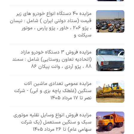
مزایده 40 دستگاه انواع خودرو های زیر
قیمت (ستاد دولتی ایران ) شامل : نیسان
، پژو 206 ، خاور ، پژو پارس ، موتور
سیکلت و
مزایده فروش 3 دستگاه خودرو مازاد
(اتحادیه تعاون روستایی) شامل : سمند
88 ، پژو آردی ، وانت پیکان 86
مزایده عمومی تعدادی ماشین آلات
سنگین (غلطک پاچه بزی و آبی) - شرکت
نصر تا 17 مرداد 1405
مزایده فروش انواع وسایل نقلیه موتوری
سبک و سنگین مستعمل (یک شرکت
سهامی عام) تا 26 مرداد 1405