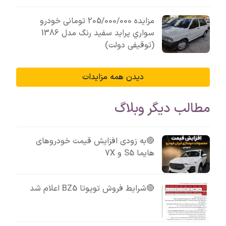
مزایده 205/000/000 تومانی خودرو
سواري پرايد سفيد رنگ مدل 1386
(توقیفی دولت)
دیدن همه مزایدات
مطالب دیگر وبلاگ
🔴به زودی افزایش قیمت خودروهای
هایما S5 و 7X
🔴شرایط فروش تویوتا BZ5 اعلام شد