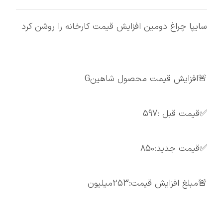
سایپا چراغ دومین افزایش قیمت کارخانه را روشن کرد
🚨افزایش قیمت محصول شاهینG
✅قیمت قبل :597
✅قیمت جدید:850
🚨مبلغ افزایش قیمت:253میلیون