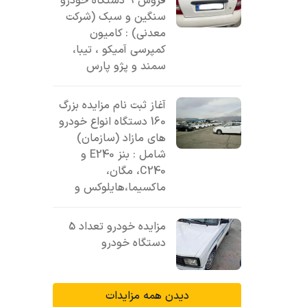
فروش 9 دستگاه خودرو
سنگین و سبک (شرکت
معدنی) : کامیون
کمپرسی آمیکو ، تیبا،
سمند و پژو پارس
آغاز ثبت نام مزایده بزرگ
160 دستگاه انواع خودرو
های مازاد (سازمان)
شامل : بنز E240 و
C240، مگان،
ماکسیما،هایلوکس و
مزایده خودرو تعداد 5
دستگاه خودرو
دیدن همه مزایدات