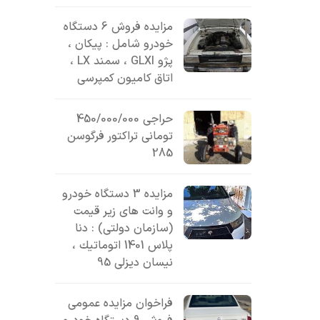
مزایده فروش 6 دستگاه
خودرو شامل : پیکان ،
پژو GLXI ، سمند LX ،
اتاق کامیون کمپرسی
حراجی 450/000/000
تومانی تراکتور فرگوسن
285
مزایده 3 دستگاه خودرو
و وانت های زیر قیمت
(سازمان دولتی) : دنا
پلاس 1401 اتوماتيك ،
نیسان دیزلی 95
فراخوان مزایده عمومی