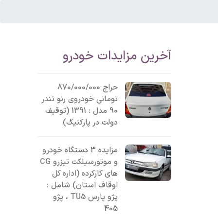
آخرین مزایدات خودرو
حراج 870/000/000
تومانی خودروی رنو تندر
90 مدل : 1391 (توقیف
دولت در پارکنیگ)
مزایده 3 دستگاه خودرو
و موتورسیلکت تیزرو CG
های کارکرده (اداره کل
اوقاف استان) شامل :
پژو پارس TU5 ، پژو
405