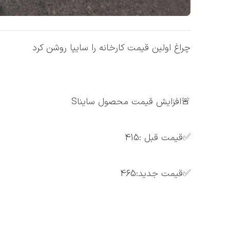
چراغ اولین قیمت کارخانه را سایپا روشن کرد
🚨افزایش قیمت محصول سایناS
✅قیمت قبل :415
✅قیمت جدید:465