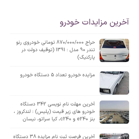
آخرین مزایدات خودرو
حراج 870/000/000 تومانی خودروی رنو
تندر 90 مدل : 1391 (توقیف دولت در
پارکنیگ)
مزایده خودرو تعداد 5 دستگاه خودرو
آخرین مهلت نام نویسی 342 دستگاه
خودرو های زیر قیمت (پلیس) : لندکروز ،
بنز e240 و c240، کیا سراتو، نیسان
آخرین فرصت ثبت نام مزایده 38 دستگاه