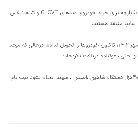
🔹دارندگان حوالۀ شاهین که ۲۵ ماه پیش در سامانۀ یکپارچه برای خرید خودروی دندهای G، CVT و شاهینپلاس
سایپا منتقد هستند.
🔹مشتریان گفتند سایپا علیرغم دریافت وجه کامل از مهر ۱۴۰۲، تاکنون خودروها را تحویل نداده. درحالی که موعد
ن حتی دعوتنامه دریافت نکردهاند.
🔹مدیر فروش سایپا گفته تا زمانی که تعهدات معوق ۴۰هزار دستگاه شاهین ،اطلس ، سهند انجام نشود ثبت نام