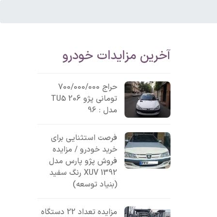
آخرین مزایدات خودرو
حراج 700/000/000
تومانی پژو 206 TU5
مدل : 96
فرصت استثنایی برای
خرید خودرو / مزایده
فروش پژو پارس مدل
1392 XUV رنگ سفید
(بنیاد توسعه)
مزایده تعداد 22 دستگاه