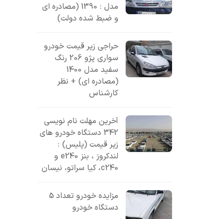
مدل : 1390 (مصادره ای
و ضبط شده دولت)
حراجی زیر قیمت خودرو
سواری پژو 206 رنگ
سفید مدل 1400
(مصادره ای) + نظر
کارشناس
آخرین مهلت نام نویسی
342 دستگاه خودرو های
زیر قیمت (پلیس) :
لندکروز ، بنز e240 و
c240، کیا سراتو، نیسان
مزایده خودرو تعداد 5
دستگاه خودرو