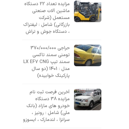
مزایده تعداد 22 دستگاه
ماشین آلات صنعتی
مستعمل (شرکت
بازرگانی) شامل : لیفتراک
، دستگاه جوش و تراش
حراجی 370/000/000
تومنی سمند تاکسی
سمند تیپ LX EF7 CNG
مدل : 1401 (دو سال
پارکینگ خوابیده)
آخرین فرصت ثبت نام
مزایده 38 دستگاه
خودرو های مازاد (بانک
ملی) شامل : رونیز ،
سرانزا ، لندمارک ، ایسوزو