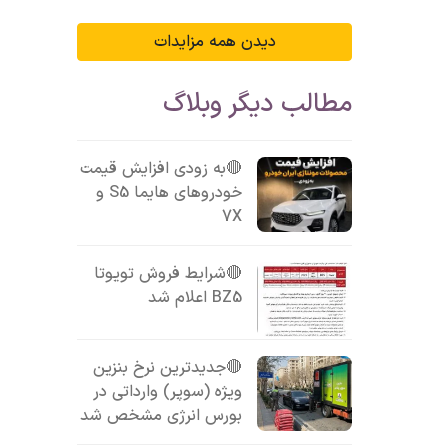
دیدن همه مزایدات
مطالب دیگر وبلاگ
🔴به زودی افزایش قیمت
خودروهای هایما S5 و
7X
🔴شرایط فروش تویوتا
BZ5 اعلام شد
🔴جدیدترین نرخ بنزین
ویژه (سوپر) وارداتی در
بورس انرژی مشخص شد