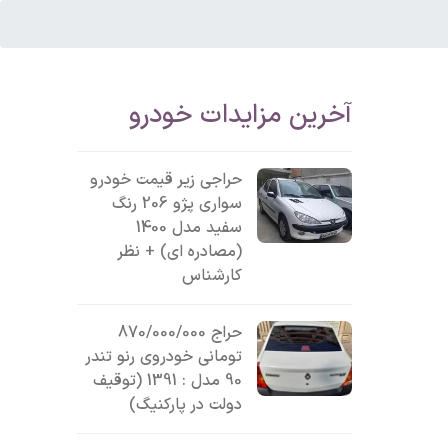
آخرین مزایدات خودرو
حراجی زیر قیمت خودرو
سواری پژو 206 رنگ
سفید مدل 1400
(مصادره ای) + نظر
کارشناس
حراج 870/000/000
تومانی خودروی رنو تندر
90 مدل : 1391 (توقیف
دولت در پارکنیگ)