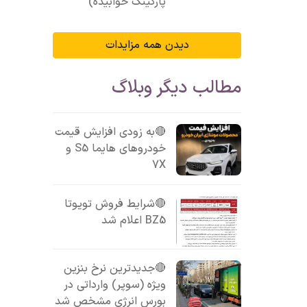
پارکینگ خوابیده)
دیدن همه مزایدات
مطالب دیگر وبلاگ
🔴به زودی افزایش قیمت
خودروهای هایما S5 و
7X
🔴شرایط فروش تویوتا
BZ5 اعلام شد
🔴جدیدترین نرخ بنزین
ویژه (سوپر) وارداتی در
بورس انرژی مشخص شد