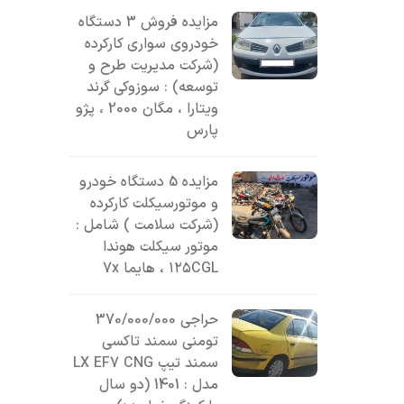
مزایده فروش 3 دستگاه
خودروی سواری کارکرده
(شرکت مدیریت طرح و
توسعه) : سوزوکی گرند
ویتارا ، مگان 2000 ، پژو
پارس
مزایده 5 دستگاه خودرو
و موتورسیکلت کارکرده
(شرکت سلامت ) شامل :
موتور سیکلت هوندا
۱۲۵CGL ، هایما 7x
حراجی 370/000/000
تومنی سمند تاکسی
سمند تیپ LX EF7 CNG
مدل : 1401 (دو سال