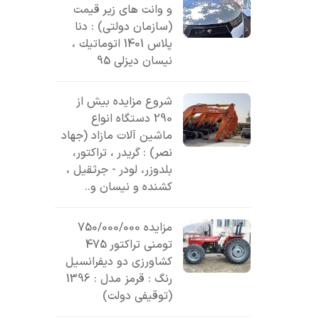
و وانت های زیر قیمت
(سازمان دولتی) : دنا
پلاس 1401 اتوماتيك ،
نیسان دیزلی 95
شروع مزایده بیش از
290 دستگاه انواع
ماشین آلات مازاد (جهاد
نصر) : گریدر ، تراکتور،
بلدوزر، لودر - جرثقیل ،
کشنده و نیسان و..
مزایده 750/000/000
تومنی تراکتور 475
کشاورزی دو دیفرانسیل
رنگ : قرمز مدل : 1396
(توقیفی دولت)