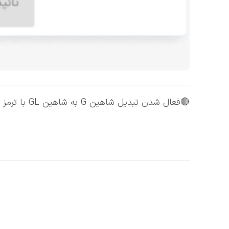
🔴فعال شدن تبدیل شاهین G به شاهین GL با ترمز ESC