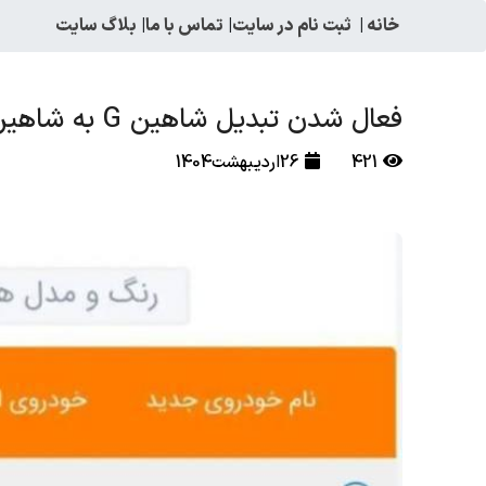
خانه
|
ثبت نام در سایت
|
تماس با ما
|
بلاگ سایت
فعال شدن تبدیل شاهین G به شاهین GL با ترمز ESC
421
26اردیبهشت1404