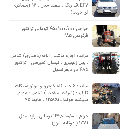
LX EF7 رنگ : سفید مدل : 96 (مصادره
ای دولت)
حراجی 450/000/000 تومانی تراکتور
فرگوسن 285
مزایده اجاره ماشین آلات (دهیاری) شامل
: بیل زنجیری ، نیسان کمپرسی ، تراکتور
485 دو دیفرانسیل
مزایده 5 دستگاه خودرو و موتورسیکلت
کارکرده (شرکت سلامت ) شامل : موتور
سیکلت هوندا ۱۲۵CGL ، هایما 7x
حراج 145/000/000 تومانی پراید مدل :
1381 ( دوگانه سوز)