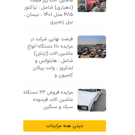
ماشین آلات زیر قیمت
(دهیاری) شامل : تراکتور
485 مدل 1401 ، نیسان ،
بیل زنجیری
فرصت نهایی شرکت در
مزایده 110 دستگاه انواع
ماشین الات (ارتش)
شامل : هایلوکس و
لندکروز ، وانت پیکان
کامیون و
مزایده فروش 23 دستگاه
ماشین آلات فرسوده
سبک و سنگین
دیدن همه مزایدات