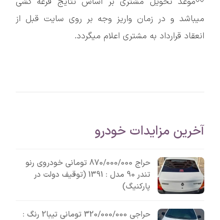
〰️موعد تحویل مشتری بر اساس نتایج قرعه کشی
میباشد و در زمان واریز وجه بر روی سایت قبل از
انعقاد قرارداد به مشتری اعلام میگردد.
آخرین مزایدات خودرو
حراج 870/000/000 تومانی خودروی رنو
تندر 90 مدل : 1391 (توقیف دولت در
پارکنیگ)
حراجی 320/000/000 تومانی تیبا2 رنگ :