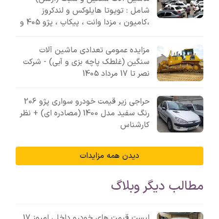
شامل : تویوتا هایلوکس و لندکروز
،کامیون ، مزدا وانت ، پیکاپ ، پژو 405 و
مزایده عمومی تعدادی ماشین آلات
سنگین (غلطک پاچه بزی و آبی) - شرکت
نصر تا 17 مرداد 1405
حراجی زیر قیمت خودرو سواری پژو 206
رنگ سفید مدل 1400 (مصادره ای) + نظر
کارشناس
دیدن همه مزایدات
مطالب دیگر وبلاگ
لیست قیمت های خودرو داخلی امروز 17