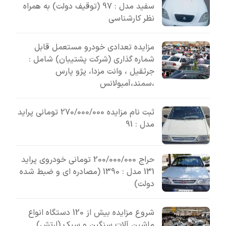
سفید مدل : 97 (توقیف دولت) به همراه
نظر کارشناسی
مزایده تعدادی خودرو مستعمل قابل
شماره گذاری (شرکت پشتیبان) شامل :
جرثقیل ، وانت مزدا، پژو پارس
،سمند،آمبولانس
ثبت نام مزایده 270/000/000 تومانی پراید
مدل : 91
حراج 200/000/000 تومانی خودروی پراید
131 مدل : 1390 (مصادره ای و ضبط شده
دولت)
شروع مزایده بیش از 120 دستگاه انواع
ماشین آلات سنگین و سبک (ارتش)