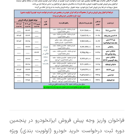
فراخوان واریز وجه پيش فروش ايرانخودرو در پنجمین
دوره ثبت درخواست خريد خودرو (اولويت بندي) ويژه