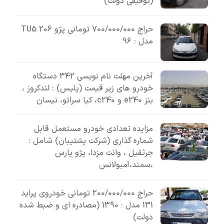
(توقیفی دولت)
حراج 700/000/000 تومانی پژو 206 TU5
مدل : 96
آخرین مهلت نام نویسی 342 دستگاه
خودرو های زیر قیمت (پلیس) : لندکروز ،
بنز e240 و c240، کیا سراتو، نیسان
مزایده تعدادی خودرو مستعمل قابل
شماره گذاری (شرکت پشتیبان) شامل :
جرثقیل ، وانت مزدا، پژو پارس
،سمند،آمبولانس
حراج 200/000/000 تومانی خودروی پراید
131 مدل : 1390 (مصادره ای و ضبط شده
دولت)