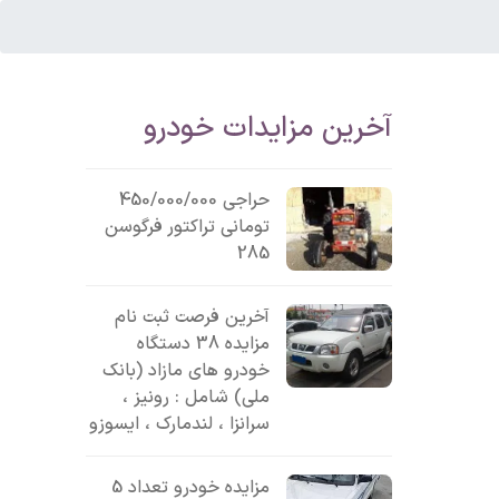
آخرین مزایدات خودرو
حراجی 450/000/000
تومانی تراکتور فرگوسن
285
آخرین فرصت ثبت نام
مزایده 38 دستگاه
خودرو های مازاد (بانک
ملی) شامل : رونیز ،
سرانزا ، لندمارک ، ایسوزو
مزایده خودرو تعداد 5