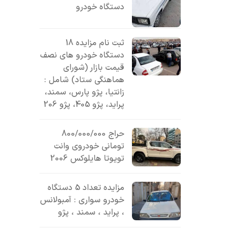
دستگاه خودرو
ثبت نام مزایده 18
دستگاه خودرو های نصف
قیمت بازار (شورای
هماهنگی ستاد) شامل :
زانتیا، پژو پارس، سمند،
پراید، پژو 405، پژو 206
حراج 800/000/000
تومانی خودروی وانت
تویوتا هایلوکس 2006
مزایده تعداد 5 دستگاه
خودرو سواری : آمبولانس
، پراید ، سمند ، پژو