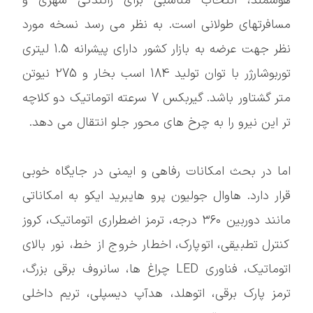
هوشمند، انتخاب مناسبی برای رانندگی شهری و
مسافرتهای طولانی است. به نظر می رسد نسخه مورد
نظر جهت عرضه به بازار کشور دارای پیشرانه 1.5 لیتری
توربوشارژر با توان تولید 184 اسب بخار و 275 نیوتن
متر گشتاور باشد. گیربکس 7 سرعته اتوماتیک دو کلاچه
تر این نیرو را به چرخ های محور جلو انتقال می دهد.
اما در بحث امکانات رفاهی و ایمنی در جایگاه خوبی
قرار دارد. هاوال جولیون پرو هایبرید ایکو به امکاناتی
مانند دوربین ۳۶۰ درجه، ترمز اضطراری اتوماتیک، کروز
کنترل تطبیقی، اتوپارک، اخطار خروج از خط، نور بالای
اتوماتیک، فناوری LED چراغ ها، سانروف برقی بزرگ،
ترمز پارک برقی، اتوهلد، هدآپ دیسپلی، تریم داخلی