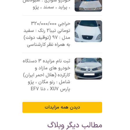
خودرو سواری : آمبولانس
، پراید ، سمند ، پژو
حراجی 320/000/000
تومانی تیبا2 رنگ : سفید
مدل : 97 (توقیف دولت)
به همراه نظر کارشناسی
ثبت نام مزایده 3 دستگاه
خودرو های مازاد و
کارکرده (هلال احمر ایران)
شامل : رنو مگان ، پژو
پارس XU7 ، دنا EF7
دیدن همه مزایدات
مطالب دیگر وبلاگ