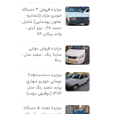
مزایده فروش 3 دستگاه
خودرو مازاد (اتحادیه
تعاون روستایی) شامل :
سمند 88 ، پژو آردی ،
وانت پیکان 86
مزایده فروش دولتی
ساینا رنگ : سفید مدل :
400
مزایده 205/000/000
تومانی خودرو سواري
پرايد سفيد رنگ مدل
1386 (توقیفی دولت)
مزایده تعداد 5 دستگاه