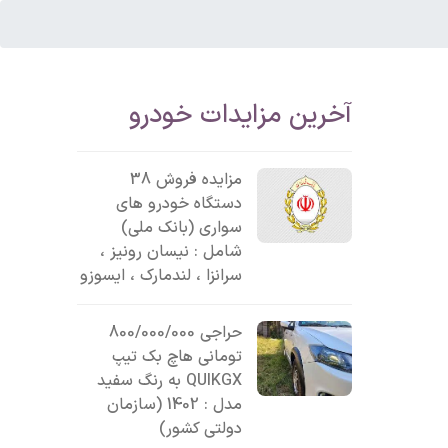
آخرین مزایدات خودرو
مزایده فروش 38
دستگاه خودرو های
سواری (بانک ملی)
شامل : نیسان رونیز ،
سرانزا ، لندمارک ، ایسوزو
حراجی 800/000/000
تومانی ھاچ بک تیپ
QUIKGX به رنگ سفید
مدل : 1402 (سازمان
دولتی کشور)