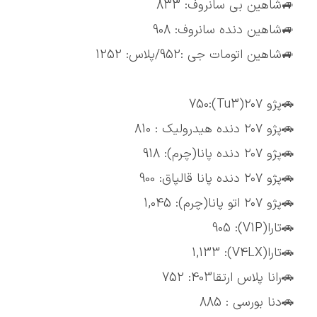
🚙شاهین بی سانروف: 833
🚙شاهین دنده سانروف: 908
🚙شاهین اتومات جی :952/پلاس: 1252
🚗پژو ۲۰۷(Tu3):750
🚗پژو ۲۰۷ دنده هیدرولیک : 810
🚗پژو ۲۰۷ دنده پانا(چرم): 918
🚗پژو ۲۰۷ دنده پانا قالپاق: 900
🚗پژو ۲۰۷ اتو پانا(چرم): 1,045
🚗تارا(V1P): 905
🚗تارا(V4LX): 1,133
🚗رانا پلاس ارتقا403: 752
🚗دنا بورسی : 885