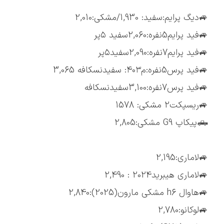
🚙دیگ پرایم:سفید: 1,930/مشکی:2,010
🚙فید پرایم5نفره:2,060سفید ۵پر
🚙فید پرایم7نفره:2,090سفید۵پر
🚙فید پرس5نفره:م۴۰۳: سفیدنسکافه 3,065
🚙فید پرس7نفره:3,100سفیدنسکافه
🚙ریسپکت2 مشکی: 1578
🛻پیکاپ G9 مشکی:2,805
🚙لاماری:2,195
🚙لاماری هیبرید2024 : 2,490
🚙هاوال h6 مشکی مارون(2025):2,840
🚙لوکانو:2,780