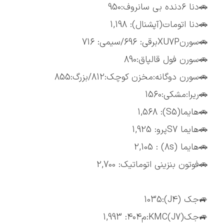
🚗دنا ۶دنده بی سانروف:950
🚗دنا اتومات(آپشنال): 1,198
🚗سورنXU7Pبرقی: 696/سیمی: 716
🚗سورن فول قالپاق:890
🚗سورن دوگانه:مخزن کوچک:812/بزرگ:855
🚗ریرا:مشکی:1560
🚗هایما(S5): 1,568
🚗هایما S7پرو: 1,925
🚗هایما (8s) : 2,105
🚗فوتون بنزینی اتوماتیک: 2,700
🚙جک (J4):1035
🚙جک(J7)KMC:م۴۰۴: 1,993