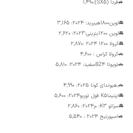
🚙فردا (SX5):1,490
🚘لوین1800هیبرید: 2024: 3,165
🚘لوین 1200بنزینی:2023: 2,620
🚘کرولا 1200 2024 :2,870
🚗کرولا کراس : 4,600
🚗تویوتا BZ4سفید: 2024: 5,810
🚗,هیوندای کونا 2025: 4,990
🚘اپتیماK5 فول توربو2024: 5,600
🚘سراتو K3: م2024: 2,860
🚙اسپورتیج 2024 : 5,540