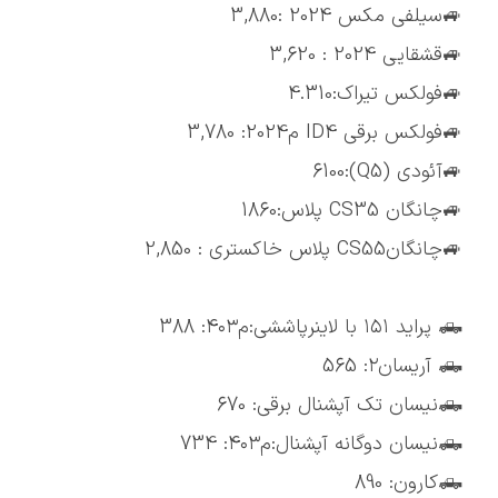
🚙سیلفی مکس 2024 :3,880
🚙قشقایی 2024 : 3,620
🚙فولکس تیراک:4.310
🚙فولکس برقی ID4 م2024: 3,780
🚙آئودی (Q5):6100
🚙چانگان CS35 پلاس:1860
🚙چانگانCS55 پلاس خاکستری : 2,850
🛻 پراید ۱۵۱ با لاینرپاششی:م۴۰۳: 388
🛻 آریسان۲: 565
🛻نیسان تک آپشنال برقی: 670
🛻نیسان دوگانه آپشنال:م۴۰۳: 734
🛻کارون: 890