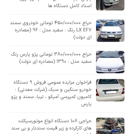
اسناد کامل دستگاه ها
حراج 450/000/000 تومانی خودروی سمند
LX EF7 رنگ : سفید مدل : 96 (مصادره
ای دولت)
حراج 380/000/000 تومانی پژو پارس رنگ
سفید مدل : 1390 (مصادره ای دولت)
فراخوان مزایده عمومی فروش 9 دستگاه
خودرو سنگین و سبک (شرکت معدنی) :
کامیون کمپرسی آمیکو ، تیبا، سمند و پژو
پارس
حراجی 108 دستگاه انواع موتورسیکلت
های کارکرده و زیر قیمت سنددار و بی سند