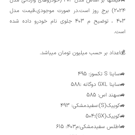
❌قیمتها بر اساس مدل 404 (خودروهای وارداتی مدل
2024) برج روز است.در صورت موجودی،قیمت مدل
403 ، توضیح م 403 جلوی نام خودرو داده شده
است.
💰اعداد بر حسب میلیون تومان میباشد.
🚙ساینا S تکسوز: 495
🚙ساینا GXL دوگانه :588
🚙سهند اس: 585
🚙کوییک(S):سفیدمشکی: 493
🚙کوییک(GX):504
🚙اطلس سفیدمشکی:م۴۰۳: 615