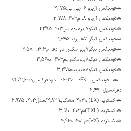
🚗فونیکس آریزو 6 جی تی:2,175
🚗فونیکس آریزو 8: م۴۰۳: 2,978
🚗فونیکس تیگو7 پرمیوم س۴۰۳ :2397
🚗فونیکس تیگو 7هیبرید:2,645
🚗فونیکس تیگو7پرو مکس:دو دف م۴۰۳: 2,580
🚗فونیکس تیگو8پرومکس:م۴۰۳: 3,560z
🚗فونیکس تیگو8هیبرید:3,375
🚗فونیکس FX: م۴۰۳: دودفرانسیل:2,600/ تک
دفرانسیل:2,490
🚗اکستریم (LX):م۴۰۳ مشکی:2,839/مدل۴۰۴: 2,975
🚗اکستریم (TXL):م۴۰۳: 3,910
🚗اکستریم (VX):م۴۰۳: 4,940