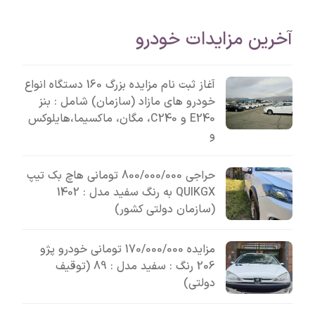
آخرین مزایدات خودرو
آغاز ثبت نام مزایده بزرگ 160 دستگاه انواع
خودرو های مازاد (سازمان) شامل : بنز
E240 و C240، مگان، ماکسیما،هایلوکس
و
حراجی 800/000/000 تومانی ھاچ بک تیپ
QUIKGX به رنگ سفید مدل : 1402
(سازمان دولتی کشور)
مزایده 170/000/000 تومانی خودرو پژو
206 رنگ : سفید مدل : 89 (توقیف
دولتی)