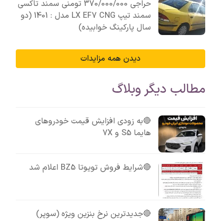
حراجی 370/000/000 تومنی سمند تاکسی
سمند تیپ LX EF7 CNG مدل : 1401 (دو
سال پارکینگ خوابیده)
دیدن همه مزایدات
مطالب دیگر وبلاگ
🔴به زودی افزایش قیمت خودروهای
هایما S5 و 7X
🔴شرایط فروش تویوتا BZ5 اعلام شد
🔴جدیدترین نرخ بنزین ویژه (سوپر)