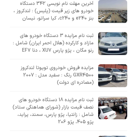
آخرین مهلت نام نویسی 342 دستگاه
خودرو های زیر قیمت (پلیس) : لندکروز ،
بنز e240 و c240، کیا سراتو، نیسان
ثبت نام مزایده 3 دستگاه خودرو های
مازاد و کارکرده (هلال احمر ایران) شامل :
رنو مگان ، پژو پارس XU7 ، دنا EF7
مزایده فروش خودروی تویوتا لندکروز
GXR4500 رنگ : سفید مدل : 2007
(مصادره ای دولت)
ثبت نام مزایده 18 دستگاه خودرو های
نصف قیمت بازار (شورای هماهنگی ستاد)
شامل : زانتیا، پژو پارس، سمند، پراید،
پژو 405، پژو 206