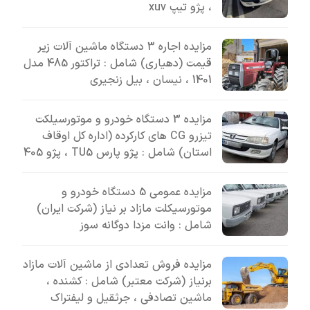
، پژو تیپ xuv
مزایده اجاره 3 دستگاه ماشین آلات زیر
قیمت (دهیاری) شامل : تراکتور 485 مدل
1401 ، نیسان ، بیل زنجیری
مزایده 3 دستگاه خودرو و موتورسیلکت
تیزرو CG های کارکرده (اداره کل اوقاف
استان) شامل : پژو پارس TU5 ، پژو 405
مزایده عمومی 5 دستگاه خودرو و
موتورسیکلت مازاد بر نیاز (شرکت ایران)
شامل : وانت مزدا دوگانه سوز
مزایده فروش تعدادی از ماشین آلات مازاد
برنیاز (شرکت معتبر) شامل : کشنده ،
ماشین تصادفی ، جرثقیل و لیفتراک