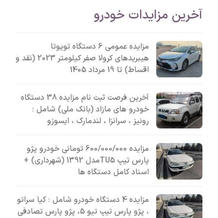
آخرین مزایدات خودرو
مزایده عمومی 6 دستگاه تویوتا
هیبریدهای کرولا صفر کیلومتر 2023 (نقد و
اقساط) تا 19 مرداد 1405
آخرین فرصت ثبت نام مزایده 38 دستگاه
خودرو های مازاد (بانک ملی) شامل :
رونیز ، سرانزا ، لندمارک ، ایسوزو
مزایده 600/000/000 تومانی خودرو پژو
پارس تیپ TU5مدل 1392 (شهرداری) +
اسناد کامل دستگاه ها
مزایده 4 دستگاه خودرو شامل : کیا سراتو
، پژو پارس تیپ تیو 5، پژو پارس تصادفی