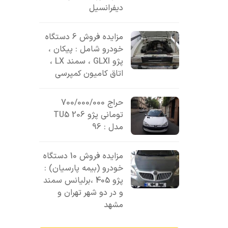
دیفرانسیل
مزایده فروش 6 دستگاه
خودرو شامل : پیکان ،
پژو GLXI ، سمند LX ،
اتاق کامیون کمپرسی
حراج 700/000/000
تومانی پژو 206 TU5
مدل : 96
مزایده فروش 10 دستگاه
خودرو (بیمه پارسیان) :
پژو 405 ،برلیانس سمند
و در دو شهر تهران و
مشهد