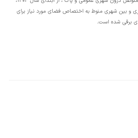
💠بر اساس مصوبه شورای اقتصاد با موضوع "طرح حملونقل درون شهری عمومی و پاک"، از ابتدای سال 1404،
 و بین شهری منوط به اختصاص فضای مورد نیاز برای
ای برقی شده است.