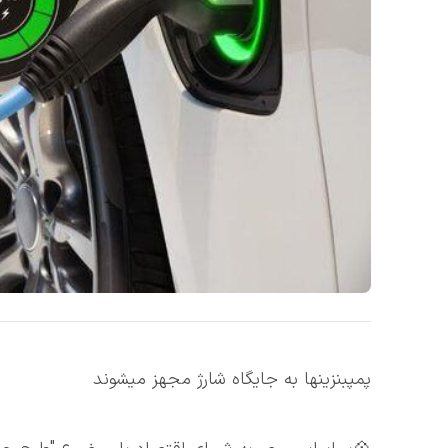
پمپبنزینها به جایگاه شارژ مجهز میشوند