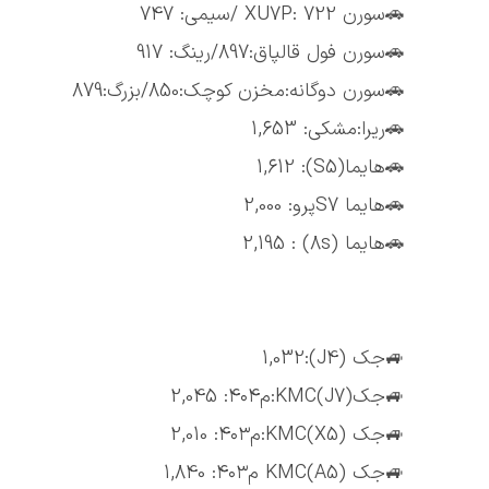
🚗سورن XU7P: 722 /سیمی: 747
🚗سورن فول قالپاق:897/رینگ: 917
🚗سورن دوگانه:مخزن کوچک:850/بزرگ:879
🚗ریرا:مشکی: 1,653
🚗هایما(S5): 1,612
🚗هایما S7پرو: 2,000
🚗هایما (8s) : 2,195
🚙جک (J4):1,032
🚙جک(J7)KMC:م۴۰۴: 2,045
🚙جک (X5)KMC:م۴۰۳: 2,010
🚙جک (A5)KMC م۴۰۳: 1,840