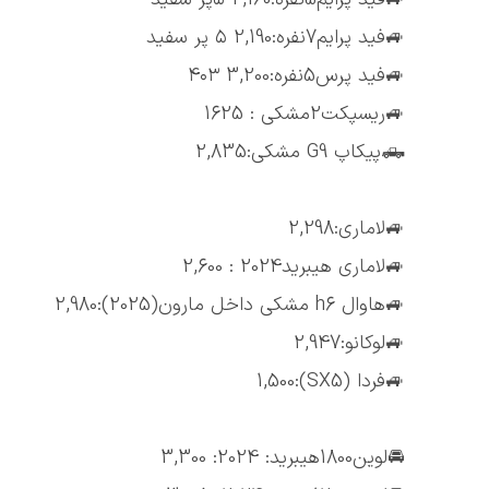
🚙فید پرایم7نفره:2,190 ۵ پر سفید
🚙فید پرس5نفره:3,200 ۴۰۳
🚙ریسپکت2مشکی : 1625
🛻پیکاپ G9 مشکی:2,835
🚙لاماری:2,298
🚙لاماری هیبرید2024 : 2,600
🚙هاوال h6 مشکی داخل مارون(2025):2,980
🚙لوکانو:2,947
🚙فردا (SX5):1,500
🚘لوین1800هیبرید: 2024: 3,300