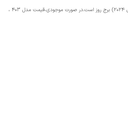
❌قیمتها بر اساس مدل 404 (خودروهای وارداتی مدل 2024) برج روز است.در صورت موجودی،قیمت مدل 403 ،