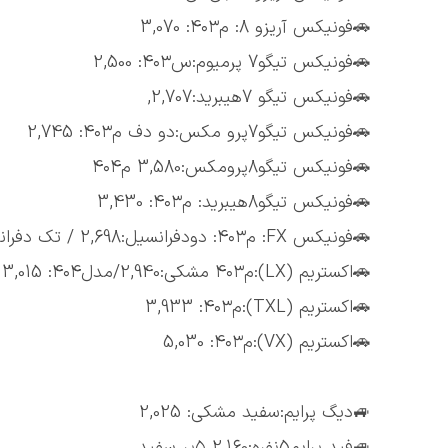
🚗فونیکس آریزو 8: م۴۰۳: 3,070
🚗فونیکس تیگو7 پرمیوم:س۴۰۳: 2,500
🚗فونیکس تیگو 7هیبرید:2,707,
🚗فونیکس تیگو7پرو مکس:دو دف م۴۰۳: 2,745
🚗فونیکس تیگو8پرومکس:3,580 م۴۰۴
🚗فونیکس تیگو8هیبرید: م۴۰۳: 3,430
🚗فونیکس FX: م۴۰۳: دودفرانسیل:2,698 / تک دفرانسیل:2,520
🚗اکستریم (LX):م۴۰۳ مشکی:2,940/مدل۴۰۴: 3,015
🚗اکستریم (TXL):م۴۰۳: 3,933
🚗اکستریم (VX):م۴۰۳: 5,030
🚙دیگ پرایم:سفید مشکی: 2,025
🚙فید پرایم5نفره:2,160 ۵پر سفید