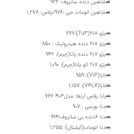
🚙شاهین دنده سانروف: 922
🚙شاهین اتومات جی :976/پلاس: 1,278
🚗پژو ۲۰۷(Tu3):777
🚗پژو ۲۰۷ دنده هیدرولیک : 850
🚗پژو ۲۰۷ دنده پانا(چرم): 942
🚗پژو ۲۰۷ اتو پانا(چرم): 1,090
🚗تارا(V1P): 959
🚗تارا(V4LX): 1,157
🚗رانا پلاس ارتقا: مدل۴۰۳ 766
🚗دنا بورسی : 907
🚗دنا ۶دنده بی سانروف:994
🚗دنا اتومات(آپشنال): 1,255