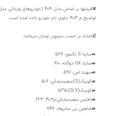
توضیح م 403 جلوی نام خودرو داده شده است.
💰اعداد بر حسب میلیون تومان میباشد.
🚙ساینا S تکسوز: 526
🚙ساینا GX دوگانه :610
🚙سهند اس: 597
🚙کوییک(S):سفیدمشکی: 509
🚙کوییک(GLX):535
🚙اطلس سفیدمشکی:م۴۰۳: 624
🚙شاهین بی سانروف: 846