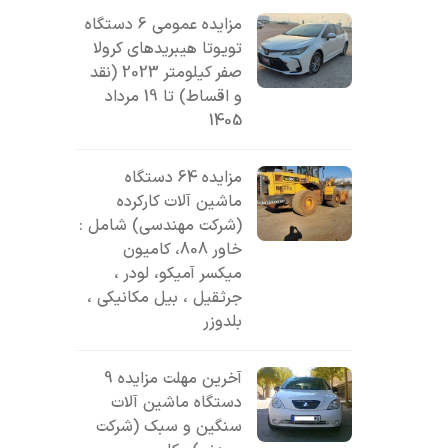
مزایده عمومی 6 دستگاه
تویوتا هیبریدهای کرولا
صفر کیلومتر 2023 (نقد
و اقساط) تا 19 مرداد
1405
مزایده 64 دستگاه
ماشین آلات کارکرده
(شرکت مهندسی) شامل :
خاور 808، کامیون
میکسر آمیکو، لودر ،
جرثقیل ، بیل مکانیکی ،
بلدوزر
آخرین مهلت مزایده 9
دستگاه ماشین آلات
سنگین و سبک (شرکت