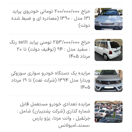
حراج 200/000/000 تومانی خودروی پراید
131 مدل : 1390 (مصادره ای و ضبط شده
دولت)
حراج 253/000/000 تومنی پراید se111 رنگ
: سفید مدل : 94 (توقیف دولت) تا 20
مرداد 1405
مزایده یک دستگاه خودرو سواری سوزوکی
ویتارا مدل 1394 (شرکت نفت) تا 19 مرداد
1405
مزایده تعدادی خودرو مستعمل قابل
شماره گذاری (شرکت پشتیبان) شامل :
جرثقیل ، وانت مزدا، پژو پارس
،سمند،آمبولانس