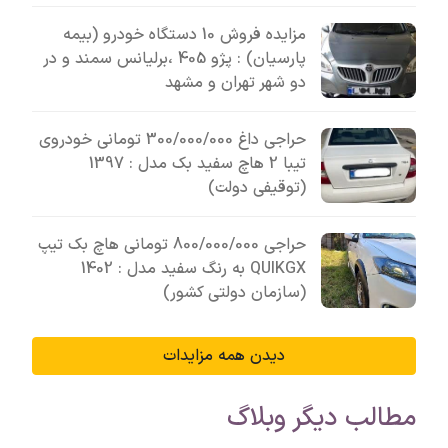
مزایده فروش 10 دستگاه خودرو (بیمه
پارسیان) : پژو 405 ،برلیانس سمند و در
دو شهر تهران و مشهد
حراجی داغ 300/000/000 تومانی خودروی
تیبا 2 هاچ سفید بک مدل : 1397
(توقیفی دولت)
حراجی 800/000/000 تومانی ھاچ بک تیپ
QUIKGX به رنگ سفید مدل : 1402
(سازمان دولتی کشور)
دیدن همه مزایدات
مطالب دیگر وبلاگ