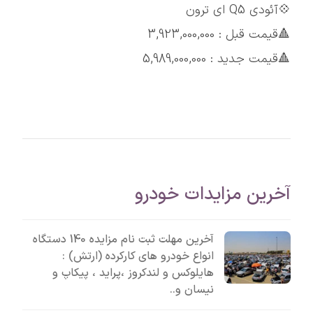
💠آئودی Q5 ای ترون
🔺قیمت قبل : 3,923,000,000
🔺قیمت جدید : 5,989,000,000
آخرین مزایدات خودرو
آخرین مهلت ثبت نام مزایده 140 دستگاه
انواع خودرو های کارکرده (ارتش) :
هایلوکس و لندکروز ،پراید ، پیکاپ و
نیسان و..