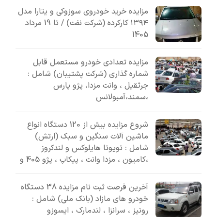
مزایده خرید خودروی سوزوکی و یتارا مدل
۱۳۹۴ کارکرده (شرکت نفت) / تا 19 مرداد
1405
مزایده تعدادی خودرو مستعمل قابل
شماره گذاری (شرکت پشتیبان) شامل :
جرثقیل ، وانت مزدا، پژو پارس
،سمند،آمبولانس
شروع مزایده بیش از 120 دستگاه انواع
ماشین آلات سنگین و سبک (ارتش)
شامل : تویوتا هایلوکس و لندکروز
،کامیون ، مزدا وانت ، پیکاپ ، پژو 405 و
آخرین فرصت ثبت نام مزایده 38 دستگاه
خودرو های مازاد (بانک ملی) شامل :
رونیز ، سرانزا ، لندمارک ، ایسوزو