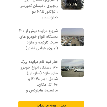
(دهیاری) شامل : بیل
زنجیری ، نیسان کمپرسی
، تراکتور 485 دو
دیفرانسیل
شروع مزایده بیش از 120
دستگاه انواع خودرو های
سبک کارکرده و مازاد
(نیروی هوایی کشور)
آغاز ثبت نام مزایده بزرگ
160 دستگاه انواع خودرو
های مازاد (سازمان)
شامل : بنز E240 و
C240، مگان،
ماکسیما،هایلوکس و
دیدن همه مزایدات