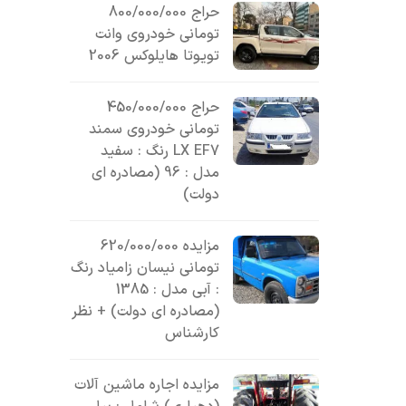
حراج 800/000/000
تومانی خودروی وانت
تویوتا هایلوکس 2006
حراج 450/000/000
تومانی خودروی سمند
LX EF7 رنگ : سفید
مدل : 96 (مصادره ای
دولت)
مزایده 620/000/000
تومانی نیسان زامیاد رنگ
: آبی مدل : 1385
(مصادره ای دولت) + نظر
کارشناس
مزایده اجاره ماشین آلات