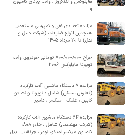
هایلوکس و لندکروز ، وانت پیکان کامیون
و
مزایده تعدادی کفی و کمپرسی مستعمل
همچنین انواع ضایعات (شرکت حمل و
نقل) تا 20 مرداد 1405
حراج 800/000/000 تومانی خودروی وانت
تویوتا هایلوکس 2006
مزایده 7 دستگاه ماشین آلات کارکرده
(تعاونی مسکن) شامل : تویوتا وانت دو
کابین ، غلتک ، میکسر ، دامپر
مزایده 64 دستگاه ماشین آلات کارکرده
(شرکت مهندسی) شامل : خاور 808،
کامیون میکسر آمیکو، لودر ، جرثقیل ، بیل