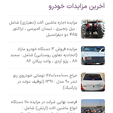
آخرین مزایدات خودرو
مزایده اجاره ماشین آلات (دهیاری) شامل
: بیل زنجیری ، نیسان کمپرسی ، تراکتور
485 دو دیفرانسیل
مزایده فروش 3 دستگاه خودرو مازاد
(اتحادیه تعاون روستایی) شامل : سمند
88 ، پژو آردی ، وانت پیکان 86
حراج 870/000/000 تومانی خودروی رنو
تندر 90 مدل : 1391 (توقیف دولت در
پارکنیگ)
فرصت نهایی شرکت در مزایده 110 دستگاه
انواع ماشین الات (ارتش) شامل :