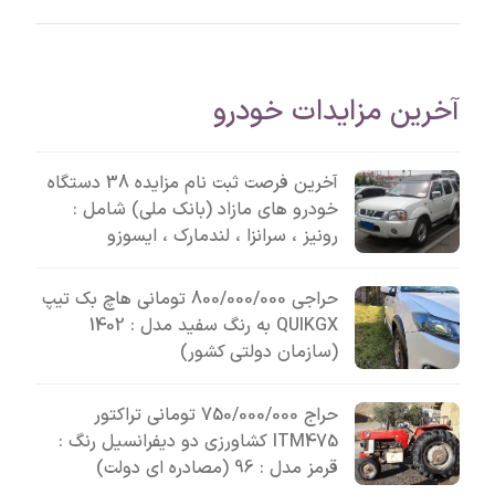
آخرین مزایدات خودرو
آخرین فرصت ثبت نام مزایده 38 دستگاه
خودرو های مازاد (بانک ملی) شامل :
رونیز ، سرانزا ، لندمارک ، ایسوزو
حراجی 800/000/000 تومانی ھاچ بک تیپ
QUIKGX به رنگ سفید مدل : 1402
(سازمان دولتی کشور)
حراج 750/000/000 تومانی تراکتور
ITM475 کشاورزی دو دیفرانسیل رنگ :
قرمز مدل : 96 (مصادره ای دولت)