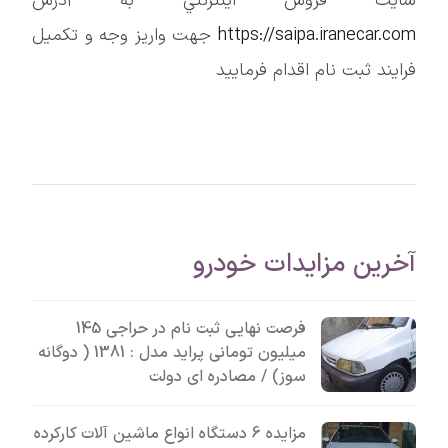
سايت فروش اينترنتي به آدرس
https://saipa.iranecar.com
جهت واريز وجه و تكميل
فرايند ثبت نام اقدام فرماييد
آخرین مزایدات خودرو
فرصت نهایی ثبت نام در حراجی 145
میلیون تومانی پراید مدل : 1381 ( دوگانه
سوز) / مصادره ای دولت
مزایده 6 دستگاه انواع ماشین آلات کارکرده