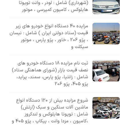
(شهرداری) شامل : لودر ، وانت تویوتا
هایلوکس ، کامیون کمپرسی ، موتور
مزایده 40 دستگاه انواع خودرو های زیر
قیمت (ستاد دولتی ایران ) شامل : نیسان
، پژو 206 ، خاور ، پژو پارس ، موتور
سیکلت و
ثبت نام مزایده 18 دستگاه خودرو های
نصف قیمت بازار (شورای هماهنگی ستاد)
شامل : زانتیا، پژو پارس، سمند، پراید،
پژو 405، پژو 206
شروع مزایده بیش از 120 دستگاه انواع
ماشین آلات سنگین و سبک (ارتش)
شامل : تویوتا هایلوکس و لندکروز
،کامیون ، مزدا وانت ، پیکاپ ، پژو 405 و