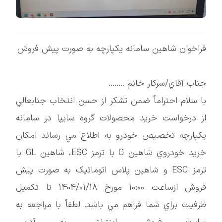
فراخوان شاهین سامانه یکپارچه به صورت پیش فروش
جناب آقاي/سرکار خانم ........
با سلام احتراماً ضمن تشكر از حسن انتخاب جنابعالي
از درخواست خريد محصولات گروه سايپا در سامانه
يكپارچه تخصيص خودرو به اطلاع مي رساند امکان
خريد خودروي شاهين G با ترمز ESC، شاهين GL با
ترمز ESC و شاهين پلاس اتوماتيک به صورت پيش
فروش ازساعت 10:00 مورخ 1404/01/18 تا تکميل
ظرفيت براي شما فراهم مي باشد. لطفاً با مراجعه به