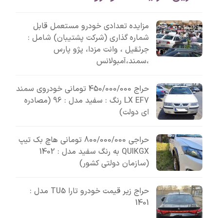
مزایده تعدادی خودرو مستعمل قابل
شماره گذاری (شرکت پشتیبان) شامل :
جرثقیل ، وانت مزدا، پژو پارس
،سمند،آمبولانس
حراج 450/000/000 تومانی خودروی سمند
LX EF7 رنگ : سفید مدل : 96 (مصادره
ای دولت)
حراجی 800/000/000 تومانی ھاچ بک تیپ
QUIKGX به رنگ سفید مدل : 1402
(سازمان دولتی کشور)
حراج زیر قیمت خودرو تارا TU5 مدل :
1401