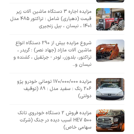
مزایده اجاره 3 دستگاه ماشین آلات زیر
قیمت (دهیاری) شامل : تراکتور 485 مدل
1401 ، نیسان ، بیل زنجیری
شروع مزایده بیش از 290 دستگاه انواع
ماشین آلات مازاد (جهاد نصر) : گریدر ،
تراکتور، بلدوزر، لودر - جرثقیل ، کشنده و
نیسان و..
مزایده 170/000/000 تومانی خودرو پژو
206 رنگ : سفید مدل : 89 (توقیف
دولتی)
مزایده فروش 2 دستگاه خودروی تانک
500 HEV آسیب دیده در جنگ (شرکت
سهامی خاص)