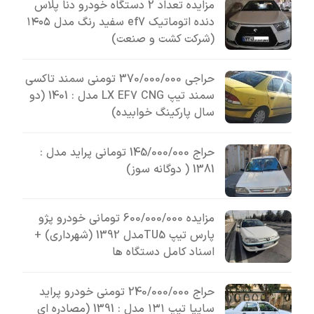
مزایده تعداد 2 دستگاه خودرو دنا پلاس
دنده اتوماتیک ef7 سفید رنگ مدل ۱۴۰۵
(شرکت کشت و صنعت)
حراجی 370/000/000 تومنی سمند تاکسی
سمند تیپ LX EF7 CNG مدل : 1401 (دو
سال پارکینگ خوابیده)
حراج 145/000/000 تومانی پراید مدل :
1381 ( دوگانه سوز)
مزایده 600/000/000 تومانی خودرو پژو
پارس تیپ TU5مدل 1392 (شهرداری) +
اسناد کامل دستگاه ها
حراج 240/000/000 تومنی خودرو پراید
سایپا تیپ ۱۳۱ مدل : 1391 (مصادره ای