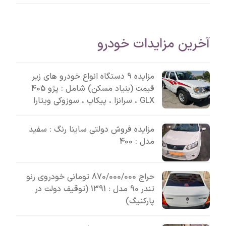
آخرین مزایدات خودرو
مزایده 9 دستگاه انواع خودرو های زیر
قیمت (بنیاد مسکن) شامل : پژو 405
GLX ، سرانزا ، پیکاپ ، سوزوکی ویتارا
مزایده فروش دولتی ساینا رنگ : سفید
مدل : 400
حراج 870/000/000 تومانی خودروی رنو
تندر 90 مدل : 1391 (توقیف دولت در
پارکنیگ)