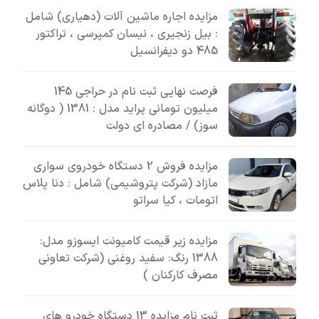
مزایده اجاره ماشین آلات (دهیاری) شامل
: بیل زنجیری ، نیسان کمپرسی ، تراکتور
485 دو دیفرانسیل
فرصت نهایی ثبت نام در حراجی 145
میلیون تومانی پراید مدل : 1381 ( دوگانه
سوز) / مصادره ای دولت
مزایده فروش 2 دستگاه خودروی سواری
مازاد (شرکت پتروشیمی) شامل : دنا پلاس
اتومات ، کیا سراتو
مزایده زیر قیمت کامیونت ایسوزو مدل:
1388 رنگ: سفید روغنی (شرکت تعاونی
مصرف کارکنان )
ثبت نام مزایده 13 دستگاه خودرو های