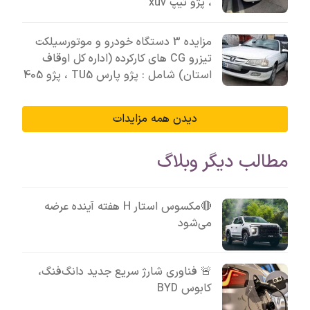
، پژو تیپ xuv
مزایده 3 دستگاه خودرو و موتورسیلکت
تیزرو CG های کارکرده (اداره کل اوقاف
استان) شامل : پژو پارس TU5 ، پژو 405
دیدن همه مزایدات
مطالب دیگر وبلاگ
🔴مکسوس استار H هفته آینده عرضه
می‌شود
🚨 فناوری شارژ سریع جدید دانگ‌فنگ،
کابوس BYD