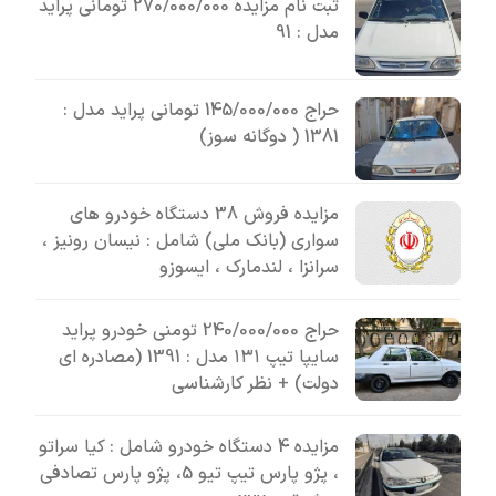
ثبت نام مزایده 270/000/000 تومانی پراید
مدل : 91
حراج 145/000/000 تومانی پراید مدل :
1381 ( دوگانه سوز)
مزایده فروش 38 دستگاه خودرو های
سواری (بانک ملی) شامل : نیسان رونیز ،
سرانزا ، لندمارک ، ایسوزو
حراج 240/000/000 تومنی خودرو پراید
سایپا تیپ ۱۳۱ مدل : 1391 (مصادره ای
دولت) + نظر کارشناسی
مزایده 4 دستگاه خودرو شامل : کیا سراتو
، پژو پارس تیپ تیو 5، پژو پارس تصادفی