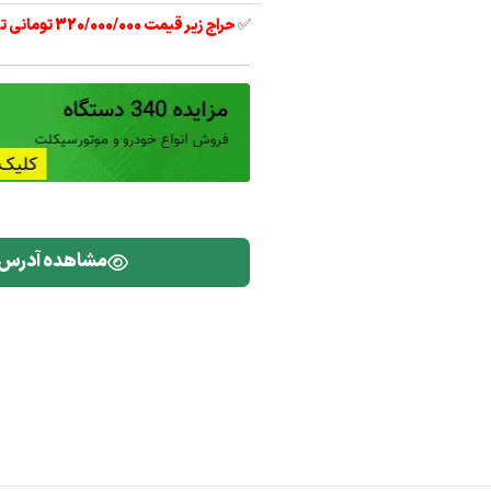
✅
حراج زیر قیمت 320/000/000 تومانی تیبا 2 مدل 97
مشاهده آدرس