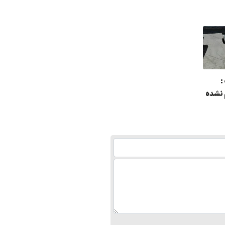
:
 نشده