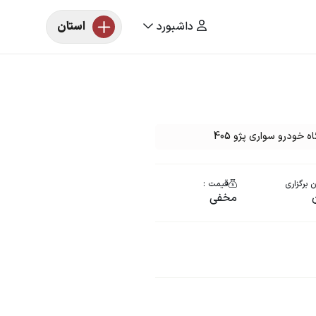
داشبورد
استان
خودرو سواری پژو 405
 برگزاری
قیمت :
مخفی