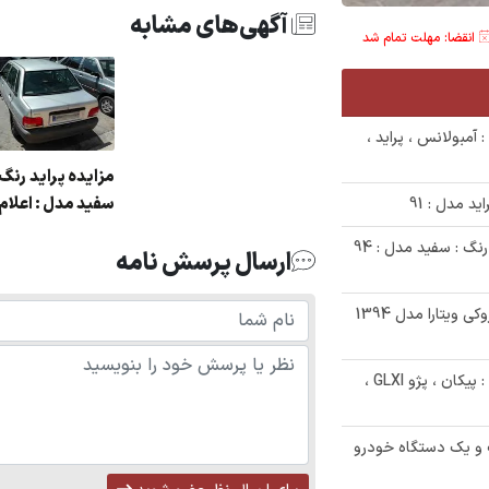
آگهی‌های مشابه
انقضا: مهلت تمام شد
واری : آمبولانس ، پراید ،
مزایده پراید رنگ 
سفید مدل : اعلام
✅ حراج 253/000/000 تومنی پراید se111 رنگ : سفید مدل : 94
ارسال پرسش نامه
✅ مزایده یک دستگاه خودرو سواری سوزوکی ویتارا مدل 1394
✅ مزایده فروش 6 دستگاه خودرو شامل : پیکان ، پژو GLXI ،
 و یک دستگاه خودرو