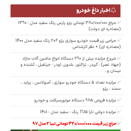
اخبار داغ خودرو
✅ حراج 380/000/000 تومانی پژو پارس رنگ سفید مدل : 1390
(مصادره ای دولت)
✅ حراجی زیر قیمت خودرو سواری پژو 206 رنگ سفید مدل 1400
(مصادره ای) + نظر کارشناس
✅ شروع مزایده بیش از 290 دستگاه انواع ماشین آلات مازاد
(جهاد نصر) : گریدر ، تراکتور، بلدوزر، لودر - جرثقیل ، کشنده و
نیسان و..
✅ مزایده تعداد 5 دستگاه خودرو سواری : آمبولانس ، پراید ،
سمند ، پژو
✅ مزایده فروش 985 دستگاه موتورسیکلت و خودرو
✅ مزایده دولتی تارا TU5 رنگ : سفید مدل : 1401
✅
حراج زیر قیمت 320/000/000 تومانی تیبا 2 مدل 97