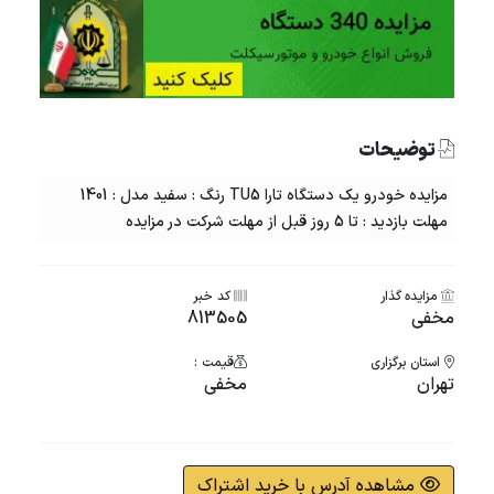
توضیحات
مزایده خودرو یک دستگاه تارا TU5 رنگ : سفید مدل : 1401
مهلت بازدید : تا 5 روز قبل از مهلت شرکت در مزایده
مزایده گذار
کد خبر
مخفی
813505
استان برگزاری
قیمت :
تهران
مخفی
مشاهده آدرس با خرید اشتراک