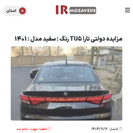
استان
مزایده دولتی تارا TU5 رنگ : سفید مدل : 1401
انتشار: 1404/11/12
انقضا: مهلت تمام شد