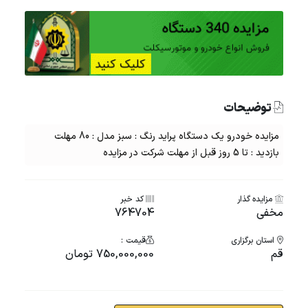
توضیحات
مزایده خودرو یک دستگاه پراید رنگ : سبز مدل : 80 مهلت
بازدید : تا 5 روز قبل از مهلت شرکت در مزایده
مزایده گذار
کد خبر
مخفی
764704
استان برگزاری
قیمت :
قم
750,000,000 تومان