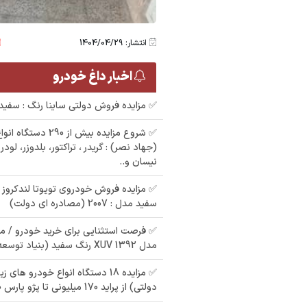
انتشار: 1404/04/29
اخبار داغ خودرو
✅ مزایده فروش دولتی ساینا رنگ : سفید مد
✅ شروع مزایده بیش از 0
(جهاد نصر) : گریدر ، تراکتور، بلدوزر، لود
نیسان و..
سفید مدل : 2007 (مصادره ای دولت)
✅ فرصت استثنایی برای خرید خودرو / مز
مدل 1392 XUV رنگ سفید (بنیاد توسعه)
✅ مزایده 18 دستگاه انواع خودرو ها
دولتی) از پراید 170 میلیونی تا پژو پارس 400 تومنی