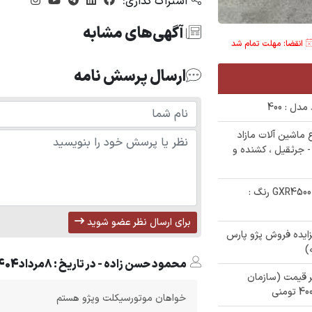
اشتراک گذاری:
آگهی‌های مشابه
انقضا: مهلت تمام شد
ارسال پرسش نامه
ل : 400
29 دستگاه انواع ماشین آلات مازاد
ر - جرثقیل ، کشنده و
✅ مزایده فروش خودروی تویوتا لندکروز GXR4500 رنگ :
برای ارسال نظر عضو شوید
ایده فروش پژو پارس
محمود حسن زاده - در تاریخ : 8مرداد1404
ی زیر قیمت (سازمان
خواهان موتورسیکلت وپژو هستم