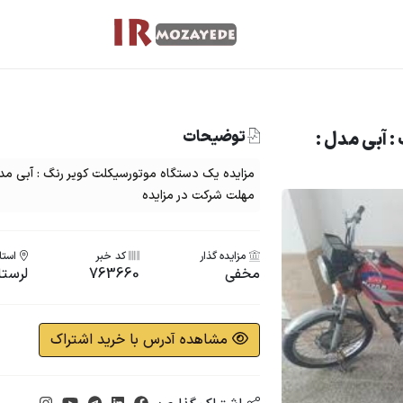
توضیحات
: آبی مدل :
مهلت شرکت در مزایده
مزایده گذار
کد خبر
استان
مخفی
763660
لرستا
مشاهده آدرس با خرید اشتراک