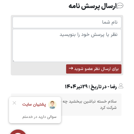
ارسال پرسش نامه
برای ارسال نظر عضو شوید
رضا - در تاریخ : 29تیر1404
سلام خسته نباشین ببخشید چه جوری میشه تو مزایده
شرکت کرد