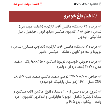
انتشار: 1404/04/09
انقضا: مهلت تمام شد
اخبار داغ خودرو
✅ مزایده 64 دستگاه ماشین آلات کارکرده (شرکت مهندسی)
شامل : خاور 808، کامیون میکسر آمیکو، لودر ، جرثقیل ، بیل
مکانیکی ، بلدوزر
✅ مزایده 7 دستگاه ماشین آلات کارکرده (تعاونی مسکن) شامل :
تویوتا وانت دو کابین ، غلتک ، میکسر ، دامپر
✅ مزایده فروش خودروی تویوتا لندکروز GXR4500 رنگ : سفید
مدل : 2007 (مصادره ای دولت)
✅ حراجی 370/000/000 تومنی سمند تاکسی سمند تیپ LX EF7
CNG مدل : 1401 (دو سال پارکینگ خوابیده)
✅ شروع مزایده بیش از 120 دستگاه انواع ماشین آلات سنگین و
سبک (ارتش) شامل : تویوتا هایلوکس و لندکروز ،کامیون ، مزدا
وانت ، پیکاپ ، پژو 405 و