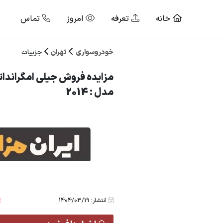
خانه
تعرفه
امروز
تماس
خودروسواری
تهران
جزییات
مزایده فروش جیلی امگراندات
مدل : 2014
انتشار: 1404/03/19