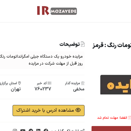
توضیحات
ومات رنگ : قرمز
روز قبل از مهلت شرکت در مزایده
مزایده گذار
کد خبر
استان برگزار
مخفی
760237
تهران
مشاهده آدرس با خرید اشتراک
انقضا: مهلت تمام شد