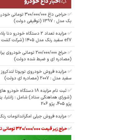
اخبار داغ خودرو
بک مدل : 1397 (توقیفی دولت)
✅ مزایده تعداد 2 دستگاه خودرو 
ef7 سفید رنگ مدل ۱۴۰۵ (شرکت کشت و صنعت)
مزایده روا رنگ : نوک
(مصادره ای و ضبط شده دولت)
مدادی مدل : 86
م
رنگ : نقره
مزایده دولتی یک
ر
دستگاه پراید مدل : 85
سفید مدل : 2007 (مصادره ای دولت)
✅ ثبت نام مزایده 18 دستگاه 
(شورای هماهنگی ستاد) شامل : زانتیا، پژ
پژو 405، پژو 206
✅ مزایده فروش جیلی امگرانداتومات رنگ : قر
✅
حراج زیر قیمت 320/000/000 تومانی تیبا 2 مدل 97