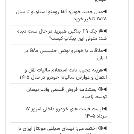
◀️
مدل جدید خودرو آلفا رومئو استلویو تا سال
۲۰۲۸ تاخیر خورد
◀️
🚘 جک T۹ پلاگین هیبرید در حال تست دیده
شد؛ متولی این پیکاپ کیست؟
◀️
ملاقات با خودرو لوکس جنسیس G80 در
ایران
◀️
هزینه عجیب بابت استعلام مالیات نقل و
انتقال و عوارض سالیانه خودرو در سال ۱۴۰۵
◀️
🔴 بخشنامه فروش قسطی وانت نیسان
توسط زامیاد
◀️
لیست قیمت های خودرو داخلی امروز 17
مرداد 1405
◀️
🔴 اختصاصی؛ نیسان سیلفی مونتاژ ایران با