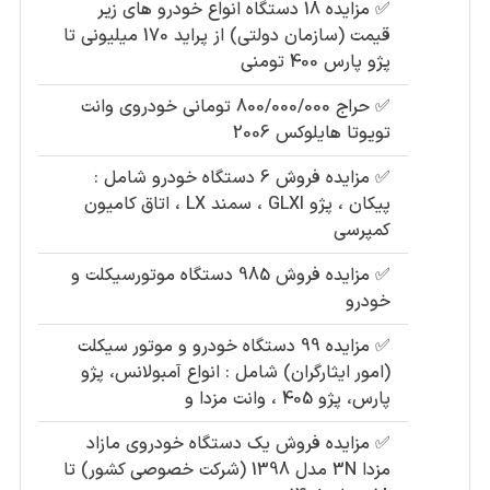
✅
مزایده 18 دستگاه انواع خودرو های زیر
قیمت (سازمان دولتی) از پراید 170 میلیونی تا
پژو پارس 400 تومنی
✅
حراج 800/000/000 تومانی خودروی وانت
تویوتا هایلوکس 2006
✅
مزایده فروش 6 دستگاه خودرو شامل :
پیکان ، پژو GLXI ، سمند LX ، اتاق کامیون
کمپرسی
✅
مزایده فروش 985 دستگاه موتورسیکلت و
خودرو
✅
مزایده 99 دستگاه خودرو و موتور سیکلت
(امور ایثارگران) شامل : انواع آمبولانس، پژو
پارس، پژو 405 ، وانت مزدا و
✅
مزایده فروش یک دستگاه خودروی مازاد
مزدا 3N مدل 1398 (شرکت خصوصی کشور) تا