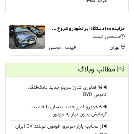
مرداد 1405
مزایده 100 دستگاه ایرانخودرو شروع شد + لیست قیمت (تیر1405)
مشخص نیست
تهران
قیمت : مخفی
مطالب وبلاگ
◀️
🚨 فناوری شارژ سریع جدید دانگ‌فنگ،
کابوس BYD
◀️
🚨خودرو کمپر جدید نیسان با قابلیت
گرمایش بدون نیاز به موتور
◀️
از عجایب بازار خودرو، فوتون تونلند G7 ایران
خودرو