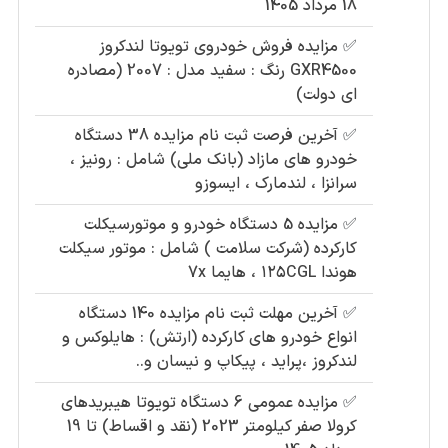
18 مرداد 1405
✅
مزایده فروش خودروی تویوتا لندکروز
GXR4500 رنگ : سفید مدل : 2007 (مصادره
ای دولت)
✅
آخرین فرصت ثبت نام مزایده 38 دستگاه
خودرو های مازاد (بانک ملی) شامل : رونیز ،
سرانزا ، لندمارک ، ایسوزو
✅
مزایده 5 دستگاه خودرو و موتورسیکلت
کارکرده (شرکت سلامت ) شامل : موتور سیکلت
هوندا ۱۲۵CGL ، هایما 7x
✅
آخرین مهلت ثبت نام مزایده 140 دستگاه
انواع خودرو های کارکرده (ارتش) : هایلوکس و
لندکروز ،پراید ، پیکاپ و نیسان و..
✅
مزایده عمومی 6 دستگاه تویوتا هیبریدهای
کرولا صفر کیلومتر 2023 (نقد و اقساط) تا 19