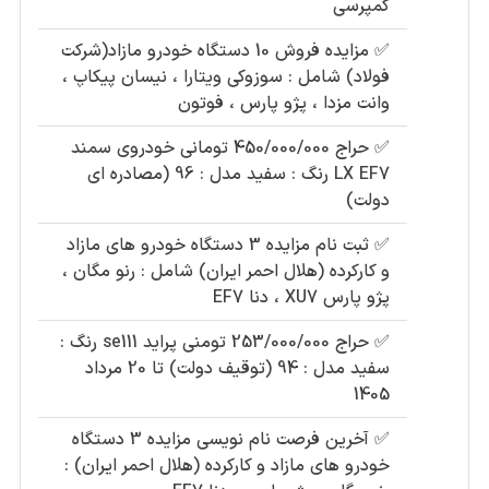
کمپرسی
✅
مزایده فروش 10 دستگاه خودرو مازاد(شرکت
فولاد) شامل : سوزوکی ویتارا ، نیسان پیکاپ ،
وانت مزدا ، پژو پارس ، فوتون
✅
حراج 450/000/000 تومانی خودروی سمند
LX EF7 رنگ : سفید مدل : 96 (مصادره ای
دولت)
✅
ثبت نام مزایده 3 دستگاه خودرو های مازاد
و کارکرده (هلال احمر ایران) شامل : رنو مگان ،
پژو پارس XU7 ، دنا EF7
✅
حراج 253/000/000 تومنی پراید se111 رنگ :
سفید مدل : 94 (توقیف دولت) تا 20 مرداد
1405
✅
آخرین فرصت نام نویسی مزایده 3 دستگاه
خودرو های مازاد و کارکرده (هلال احمر ایران) :