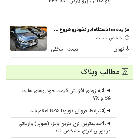
رنو مگان ، پژو پارس ، دنا EF7
مزایده 100 دستگاه ایرانخودرو شروع شد + لیست قیمت (تیر1405)
مشخص نیست
تهران
قیمت : مخفی
مطالب وبلاگ
◀️
🔴به زودی افزایش قیمت خودروهای هایما
S5 و 7X
◀️
🔴شرایط فروش تویوتا BZ5 اعلام شد
◀️
🔴جدیدترین نرخ بنزین ویژه (سوپر) وارداتی
در بورس انرژی مشخص شد