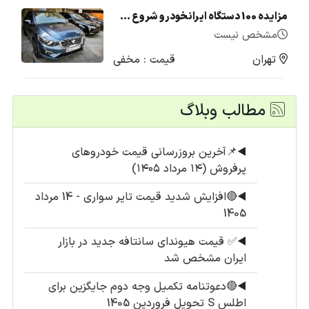
مزایده 100 دستگاه ایرانخودرو شروع شد + لیست قیمت (تیر1405)
مشخص نیست
تهران
قیمت : مخفی
مطالب وبلاگ
◀️
📌آخرین بروزرسانی قیمت خودروهای
پرفروش (۱۴ مرداد ۱۴۰۵)
◀️
🔴افزایش شدید قیمت تایر سواری - 14 مرداد
1405
◀️
✅ قیمت هیوندای سانتافه جدید در بازار
ایران مشخص شد
◀️
🔴دعوتنامه تکمیل وجه دوم جایگزین برای
اطلس S تحویل فروردین 1405