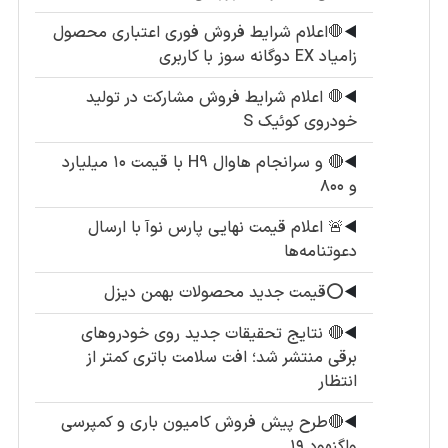
◀️
🛑اعلام شرایط فروش فوری اعتباری محصول
زامیاد EX دوگانه سوز با کاربری
◀️
🛑 اعلام شرایط فروش مشارکت در تولید
خودروی کوئیک S
◀️
🔴 و سرانجام هاوال H9 با قیمت ۱۰ میلیارد
و ۸۰۰
◀️
🚨 اعلام قیمت نهایی پارس نوآ با ارسال
دعوتنامه‌ها
◀️
⭕️قیمت جدید محصولات بهمن دیزل
◀️
🔴 نتایج تحقیقات جدید روی خودروهای
برقی منتشر شد؛ افت سلامت باتری کمتر از
انتظار
◀️
🔴طرح پیش فروش کامیون باری و کمپرسی
واگنهود ۱۹