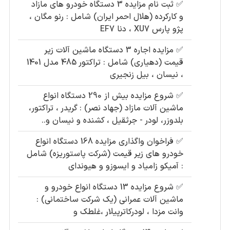
✅
ثبت نام مزایده 3 دستگاه خودرو های مازاد
و کارکرده (هلال احمر ایران) شامل : رنو مگان ،
پژو پارس XU7 ، دنا EF7
✅
مزایده اجاره 3 دستگاه ماشین آلات زیر
قیمت (دهیاری) شامل : تراکتور 485 مدل 1401
، نیسان ، بیل زنجیری
✅
شروع مزایده بیش از 290 دستگاه انواع
ماشین آلات مازاد (جهاد نصر) : گریدر ، تراکتور،
بلدوزر، لودر - جرثقیل ، کشنده و نیسان و..
✅
فراخوان واگذاری مزایده 168 دستگاه انواع
خودرو های زیر قیمت (شرکت پاستوریزه) شامل
: آمیکو زامیاد و ایسوزو و هیوندای
✅
شروع مزایده 13 دستگاه انواع خودرو و
ماشین آلات عمرانی (یک شرکت ساختمانی) :
وانت مزدا ، لودرکاترپیلار ،غلطک و